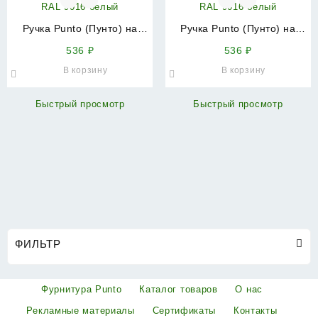
Ручка Punto (Пунто) на
Ручка Punto (Пунто) на
планке HANDLE.85.25.67-75
планке HANDLE.92.25.67-75
536
₽
536
₽
RAL 9016 белый
RAL 9016 белый
В корзину
В корзину
Быстрый просмотр
Быстрый просмотр
ФИЛЬТР
Фурнитура Punto
Каталог товаров
О нас
Рекламные материалы
Сертификаты
Контакты