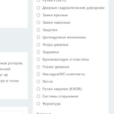
Ручки PUNTO
Дверные гидравлические доводчики
Замки врезные
Замки навесные
Защелки
Цилиндровые механизмы
Упоры дверные
Задвижки
Броненакладки и пластины
нным ротором,
Глазки дверные
рочной
Накладки/WC-комплекты
ет её
тро и точно
Петли
Ручки защелки (KNOB)
Системы открывания
Фурнитура