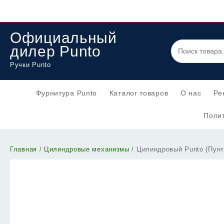
Перейти
к
содержимому
Официальный
дилер Punto
Ручки Punto
Фурнитура Punto
Каталог товаров
О нас
Ре
Полит
Главная
/
Цилиндровые механизмы
/ Цилиндровый Punto (Пун