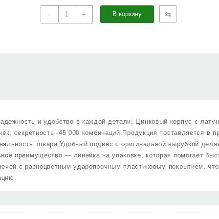
Количество
⇆
-
+
В корзину
товара
Цилиндровый
Punto
(Пунто)
механизм
MaxPro7002Knob105mm(40+10+55)
SN
никель
7key
с
дежность и удобство в каждой детали. Цинковый корпус с лату
вертушкой
чек, секретность -45 000 комбинаций.Продукция поставляется в п
нальность товара.Удобный подвес с оригинальной вырубкой дела
ное преимущество — линейка на упаковке, которая помогает быс
лючей с разноцветным ударопрочным пластиковым покрытием, что
ацию.