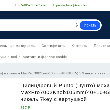
+7-495-744-74-09
punto.lock@yandex.ru
Искать
кламные материалы
Сертификаты
Контакты
Политик
ика о веб-аналитике и файлах cookie
то) механизм MaxPro7002Knob105mm(40+10+55) SN никель 7key с
Цилиндровый Punto (Пунто) мех
MaxPro7002Knob105mm(40+10+5
никель 7key с вертушкой
817
₽