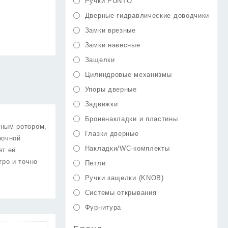
Ручки PUNTO
Дверные гидравлические доводчики
Замки врезные
Замки навесные
Защелки
Цилиндровые механизмы
Упоры дверные
Задвижки
Броненакладки и пластины
нным ротором,
Глазки дверные
рочной
Накладки/WC-комплекты
ет её
тро и точно
Петли
Ручки защелки (KNOB)
Системы открывания
Фурнитура