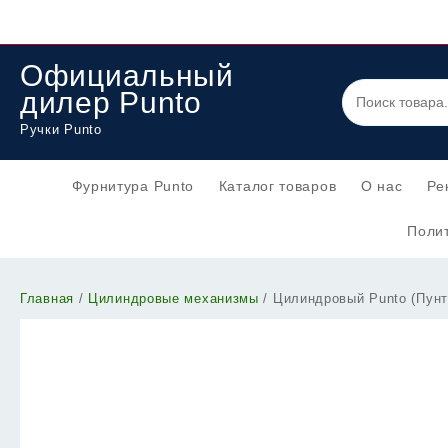
Перейти
к
содержимому
Официальный
дилер Punto
Ручки Punto
Фурнитура Punto
Каталог товаров
О нас
Ре
Полит
Главная
/
Цилиндровые механизмы
/ Цилиндровый Punto (Пун