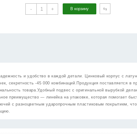
Количество
⇆
-
+
В корзину
товара
Цилиндровый
Punto
(Пунто)
механизм
MaxPro7002Knob110mm(55+10+45)
SN
никель
7key
с
дежность и удобство в каждой детали. Цинковый корпус с лату
вертушкой
чек, секретность -45 000 комбинаций.Продукция поставляется в п
нальность товара.Удобный подвес с оригинальной вырубкой дела
ное преимущество — линейка на упаковке, которая помогает быс
лючей с разноцветным ударопрочным пластиковым покрытием, что
ацию.