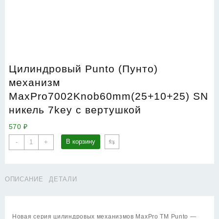
Цилиндровый Punto (Пунто)
механизм
MaxPro7002Knob60mm(25+10+25) SN
никель 7key с вертушкой
570
₽
Количество
⇆
В корзину
-
+
товара
Цилиндровый
Punto
ОПИСАНИЕ
ДЕТАЛИ
(Пунто)
механизм
MaxPro7002Knob60mm(25+10+25)
SN
Новая серия цилиндровых механизмов MaxPro TM Punto —