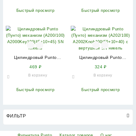
вертушкой SN никель
вертушкой PB латунь
Быстрый просмотр
Быстрый просмотр
Цилиндровый Punto
Цилиндровый Punto
(Пунто) механизм
(Пунто) механизм
469
₽
324
₽
(A200/100)
(A202/100)
В корзину
В корзину
A2000Key100(45+10+45)
A2002Knob100(50+10+40) с
SN никель
вертушкой SN никель
Быстрый просмотр
Быстрый просмотр
ФИЛЬТР
Фурнитура Punto
Каталог товаров
О нас