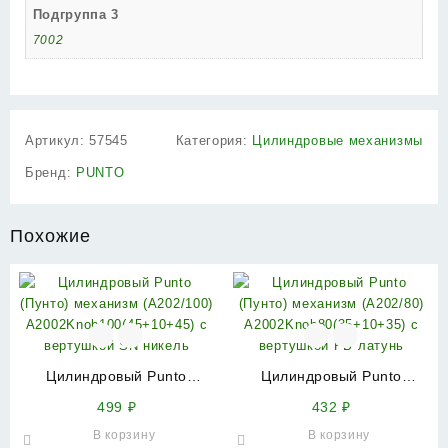
Подгруппа 3
7002
Артикул:
57545
Категория:
Цилиндровые механизмы
Бренд:
PUNTO
Похожие
Цилиндровый Punto
Цилиндровый Punto
(Пунто) механизм
(Пунто) механизм
499
₽
432
₽
(A202/100)
(A202/80)
В корзину
В корзину
A2002Knob100(45+10+45) с
A2002Knob80(35+10+35) с