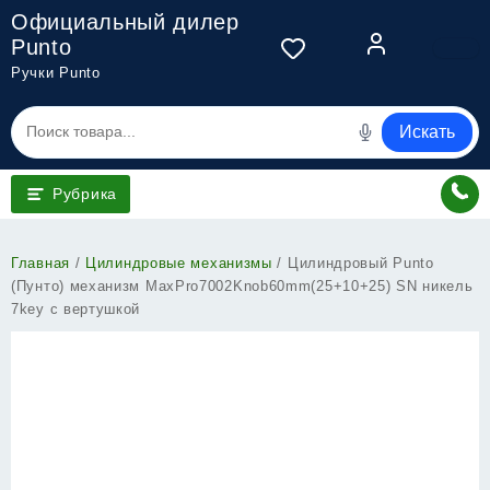
Перейти
Официальный дилер
к
Punto
содержимому
Ручки Punto
Искать
Рубрика
Главная
/
Цилиндровые механизмы
/ Цилиндровый Punto
(Пунто) механизм MaxPro7002Knob60mm(25+10+25) SN никель
7key с вертушкой