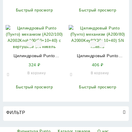
вертушкой SN никель
латунь
Быстрый просмотр
Быстрый просмотр
Цилиндровый Punto
Цилиндровый Punto
(Пунто) механизм
(Пунто) механизм
324
₽
406
₽
(A202/100)
(A200/80)
В корзину
В корзину
A2002Knob100(50+10+40) с
A2000Key80(30+10+40) SN
вертушкой SN никель
никель
Быстрый просмотр
Быстрый просмотр
ФИЛЬТР
Фурнитура Punto
Каталог товаров
О нас