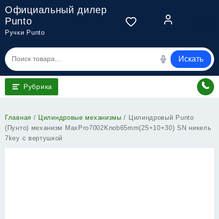
Перейти
Официальный дилер
к
Punto
содержимому
Ручки Punto
Искать
Рубрика
Главная
/
Цилиндровые механизмы
/ Цилиндровый Punto
(Пунто) механизм MaxPro7002Knob65mm(25+10+30) SN никель
7key с вертушкой