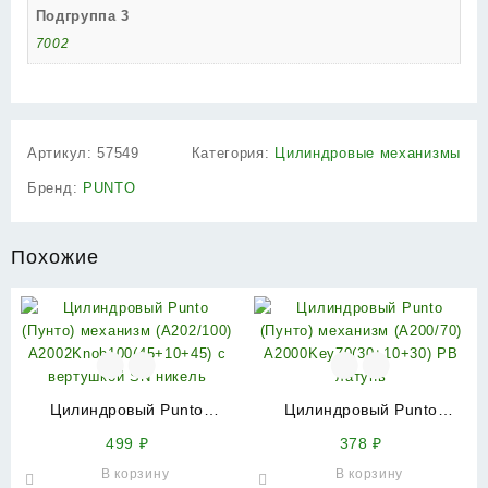
Подгруппа 3
7002
Артикул:
57549
Категория:
Цилиндровые механизмы
Бренд:
PUNTO
Похожие
Цилиндровый Punto
Цилиндровый Punto
(Пунто) механизм
(Пунто) механизм
499
₽
378
₽
(A202/100)
(A200/70)
В корзину
В корзину
A2002Knob100(45+10+45) с
A2000Key70(30+10+30) PB