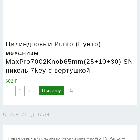
Цилиндровый Punto (Пунто)
механизм
MaxPro7002Knob65mm(25+10+30) SN
никель 7key с вертушкой
602
₽
Количество
⇆
В корзину
-
+
товара
Цилиндровый
Punto
ОПИСАНИЕ
ДЕТАЛИ
(Пунто)
механизм
MaxPro7002Knob65mm(25+10+30)
SN
Новая серия цилиндровых механизмов MaxPro TM Punto —