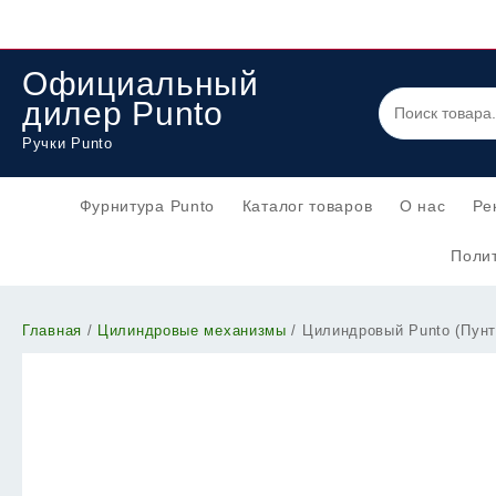
Перейти
к
содержимому
Официальный
дилер Punto
Ручки Punto
Фурнитура Punto
Каталог товаров
О нас
Ре
Полит
Главная
/
Цилиндровые механизмы
/ Цилиндровый Punto (Пун