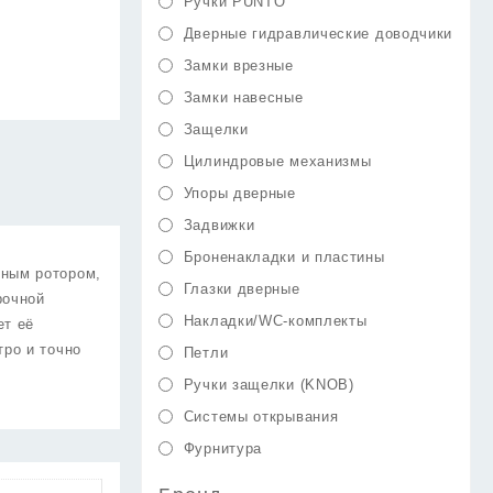
Ручки PUNTO
Дверные гидравлические доводчики
Замки врезные
Замки навесные
Защелки
Цилиндровые механизмы
Упоры дверные
Задвижки
Броненакладки и пластины
нным ротором,
Глазки дверные
рочной
Накладки/WC-комплекты
ет её
тро и точно
Петли
Ручки защелки (KNOB)
Системы открывания
Фурнитура