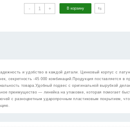
Количество
⇆
-
+
В корзину
товара
Цилиндровый
Punto
(Пунто)
механизм
MaxPro7002Knob80mm(45+10+25)
SN
никель
7key
с
дежность и удобство в каждой детали. Цинковый корпус с лату
вертушкой
чек, секретность -45 000 комбинаций.Продукция поставляется в п
нальность товара.Удобный подвес с оригинальной вырубкой дела
ное преимущество — линейка на упаковке, которая помогает быс
лючей с разноцветным ударопрочным пластиковым покрытием, что
ацию.