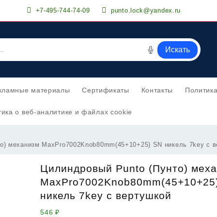
+7-495-744-74-09
punto.lock@yandex.ru
Искать
кламные материалы
Сертификаты
Контакты
Политик
ика о веб-аналитике и файлах cookie
то) механизм MaxPro7002Knob80mm(45+10+25) SN никель 7key с 
Цилиндровый Punto (Пунто) мех
MaxPro7002Knob80mm(45+10+25
никель 7key с вертушкой
546
₽