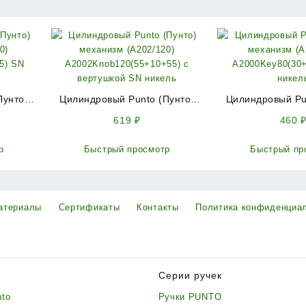
Пунто)
Цилиндровый Punto (Пунто)
Цилиндровый Pu
00)
механизм (A202/120)
механизм (A
619
₽
460
45) SN
A2002Knob120(55+10+55) с
A2000Key80(30
вертушкой SN никель
никел
р
Быстрый просмотр
Быстрый пр
атериалы
Сертификаты
Контакты
Политика конфиденциа
Серии ручек
nto
Ручки PUNTO