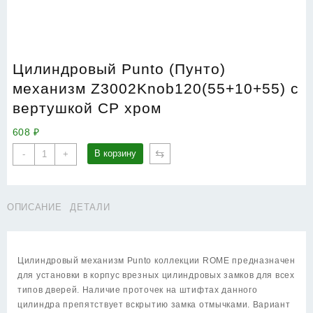
Цилиндровый Punto (Пунто)
механизм Z3002Knob120(55+10+55) с
вертушкой CP хром
608
₽
Количество
⇆
В корзину
-
+
товара
Цилиндровый
Punto
ОПИСАНИЕ
ДЕТАЛИ
(Пунто)
механизм
Z3002Knob120(55+10+55)
с
Цилиндровый механизм Punto коллекции ROME предназначен
вертушкой
для установки в корпус врезных цилиндровых замков для всех
CP
типов дверей. Наличие проточек на штифтах данного
хром
цилиндра препятствует вскрытию замка отмычками. Вариант