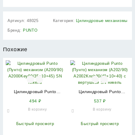
Артикул:
48025
Категория:
Цилиндровые механизмы
Бренд:
PUNTO
Похожие
Цилиндровый Punto
Цилиндровый Punto
(Пунто) механизм
(Пунто) механизм
494
₽
537
₽
(A200/90)
(A202/90)
В корзину
В корзину
A2000Key90(35+10+45) SN
A2002Knob90(40+10+40) с
никель
вертушкой SN никель
Быстрый просмотр
Быстрый просмотр