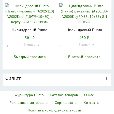
Цилиндровый Punto
Цилиндровый Punto
(Пунто) механизм
(Пунто) механизм
591
₽
460
₽
(A202/110)
(A200/80)
В корзину
В корзину
A2002Knob110(50+10+50) с
A2000Key80(35+10+35) SN
вертушкой SN никель
никель
Быстрый просмотр
Быстрый просмотр
ФИЛЬТР
Фурнитура Punto
Каталог товаров
О нас
Рекламные материалы
Сертификаты
Контакты
Политика конфиденциальности