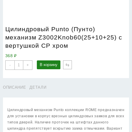
Цилиндровый Punto (Пунто)
механизм Z3002Knob60(25+10+25) с
вертушкой CP хром
368
₽
Количество
⇆
В корзину
-
+
товара
Цилиндровый
Punto
ОПИСАНИЕ
ДЕТАЛИ
(Пунто)
механизм
Z3002Knob60(25+10+25)
с
Цилиндровый механизм Punto коллекции ROME предназначен
вертушкой
для установки в корпус врезных цилиндровых замков для всех
CP
типов дверей. Наличие проточек на штифтах данного
хром
цилиндра препятствует вскрытию замка отмычками. Вариант