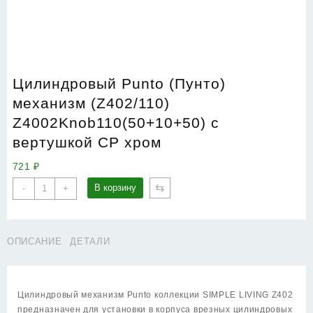
Цилиндровый Punto (Пунто)
механизм (Z402/110)
Z4002Knob110(50+10+50) с
вертушкой CP хром
721
₽
Количество
⇆
В корзину
-
+
товара
Цилиндровый
Punto
ОПИСАНИЕ
ДЕТАЛИ
(Пунто)
механизм
(Z402/110)
Z4002Knob110(50+10+50)
Цилиндровый механизм Punto коллекции SIMPLE LIVING Z402
с
предназначен для установки в корпуса врезных цилиндровых