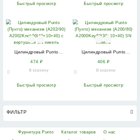
Быстрый просмотр
Быстрый просмотр
Цилиндровый Punto
Цилиндровый Punto
(Пунто) механизм
(Пунто) механизм
474
₽
406
₽
(A202/90)
(A200/80)
В корзину
В корзину
A2002Knob90(40+10+40) с
A2000Key80(30+10+40) SN
вертушкой SN никель
никель
Быстрый просмотр
Быстрый просмотр
ФИЛЬТР
Фурнитура Punto
Каталог товаров
О нас