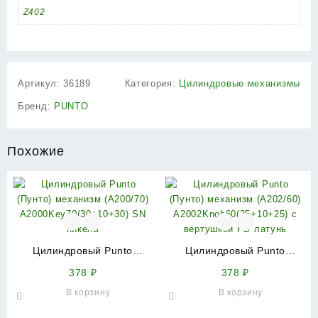
Z402
Артикул:
36189
Категория:
Цилиндровые механизмы
Бренд:
PUNTO
Похожие
Цилиндровый Punto
Цилиндровый Punto
(Пунто) механизм
(Пунто) механизм
378
₽
378
₽
(A200/70)
(A202/60)
В корзину
В корзину
A2000Key70(30+10+30) SN
A2002Knob60(25+10+25) с
никель
вертушкой PB латунь