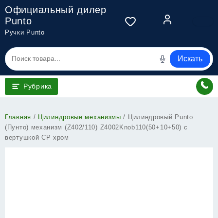
Перейти
Официальный дилер
к
Punto
содержимому
Ручки Punto
Искать
Рубрика
Главная
/
Цилиндровые механизмы
/ Цилиндровый Punto
(Пунто) механизм (Z402/110) Z4002Knob110(50+10+50) с
вертушкой CP хром