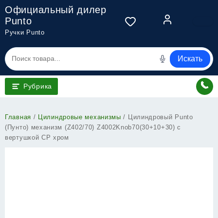
Перейти
Официальный дилер
к
Punto
содержимому
Ручки Punto
Искать
Рубрика
Главная
/
Цилиндровые механизмы
/ Цилиндровый Punto
(Пунто) механизм (Z402/70) Z4002Knob70(30+10+30) с
вертушкой CP хром