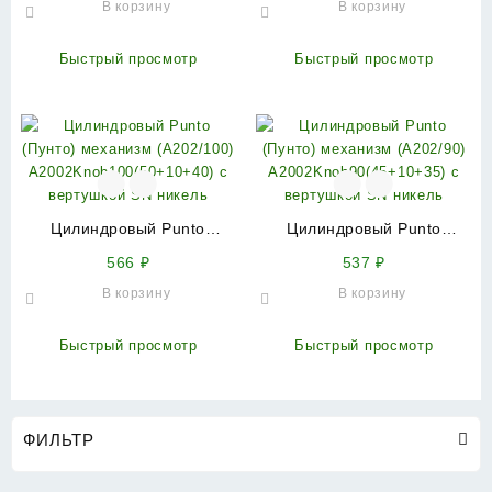
В корзину
В корзину
A2002Knob90(50+10+30) с
A2002Knob120(55+10+55) с
вертушкой SN никель
вертушкой SN никель
Быстрый просмотр
Быстрый просмотр
Цилиндровый Punto
Цилиндровый Punto
(Пунто) механизм
(Пунто) механизм
566
₽
537
₽
(A202/100)
(A202/90)
В корзину
В корзину
A2002Knob100(50+10+40) с
A2002Knob90(45+10+35) с
вертушкой SN никель
вертушкой SN никель
Быстрый просмотр
Быстрый просмотр
ФИЛЬТР