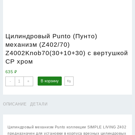
Цилиндровый Punto (Пунто)
механизм (Z402/70)
Z4002Knob70(30+10+30) с вертушкой
CP хром
635
₽
Количество
⇆
В корзину
-
+
товара
Цилиндровый
Punto
ОПИСАНИЕ
ДЕТАЛИ
(Пунто)
механизм
(Z402/70)
Z4002Knob70(30+10+30)
Цилиндровый механизм Punto коллекции SIMPLE LIVING Z402
с
предназначен для установки в корпуса врезных цилиндровых