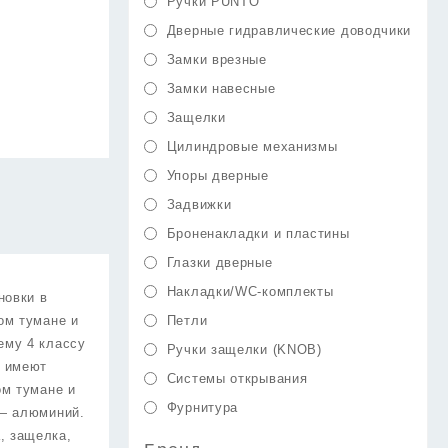
Ручки PUNTO
Дверные гидравлические доводчики
Замки врезные
Замки навесные
Защелки
Цилиндровые механизмы
Упоры дверные
Задвижки
Броненакладки и пластины
Глазки дверные
Накладки/WC-комплекты
новки в
ом тумане и
Петли
ему 4 классу
Ручки защелки (KNOB)
ы имеют
Системы открывания
ом тумане и
Фурнитура
 — алюминий.
, защелка,