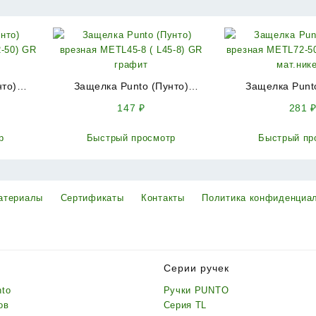
нто)
Защелка Punto (Пунто)
Защелка Punt
L72-50)
врезная METL45-8 ( L45-8) GR
врезная METL72-
147
₽
281
графит
SN мат.н
р
Быстрый просмотр
Быстрый пр
атериалы
Сертификаты
Контакты
Политика конфиденциа
Серии ручек
nto
Ручки PUNTO
ов
Серия TL