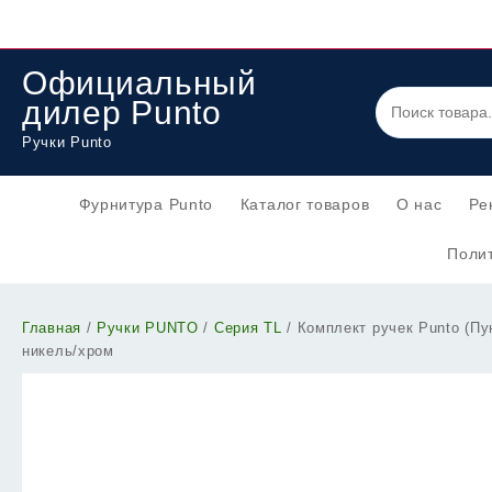
Перейти
к
содержимому
Официальный
дилер Punto
Ручки Punto
Фурнитура Punto
Каталог товаров
О нас
Ре
Полит
Главная
/
Ручки PUNTO
/
Серия TL
/ Комплект ручек Punto (П
никель/хром