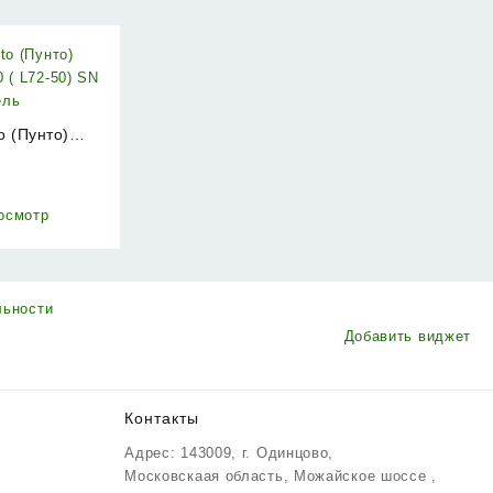
o (Пунто)
50 ( L72-50)
₽
икель
осмотр
льности
Добавить виджет
Контакты
Адрес: 143009, г. Одинцово,
Московскаая область, Можайское шоссе ,