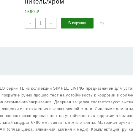
никель/хром
1590
₽
Количество
⇆
-
+
В корзину
товара
Комплект
ручек
Punto
(Пунто)
с
защелкой
c
запиранием
LM/A
LO серии TL из коллекции SIMPLE LIVING предназначен для уста
SET72R.TL54.POLO/HD
покрытие ручек прошло тест на устойчивость к коррозии в солян
SN/CP-
лов открывания/закрывания. Дверная защелка соответствуют высш
3
матовый
ус защелки изготовлен из высокопрочной стали. Лицевые элемент
никель/
е поворотников прошло тест на устойчивость к коррозии в солян
хром
тельный квадрат 6×80 мм, винты, стяжные винты. Материал ручки
 (сплав цинка, алюминия, магния и меди). Комплектация: ручка