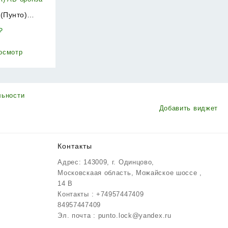
 (Пунто)
комплекте с
₽
й
NA.4061-3
осмотр
3 CRONA) AB
а
льности
Добавить виджет
Контакты
Адрес: 143009, г. Одинцово,
Московскаая область, Можайское шоссе ,
14 В
Контакты : +74957447409
84957447409
Эл. почта : punto.lock@yandex.ru