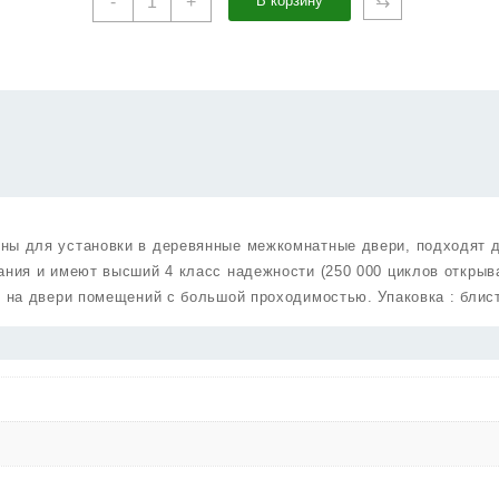
⇆
-
+
В корзину
товара
Корпус
Punto
(Пунто)
замка
ML85-
50/BL
AB
(бронза)
блистер
ны для установки в деревянные межкомнатные двери, подходят 
ания и имеют высший 4 класс надежности (250 000 циклов открыв
и на двери помещений с большой проходимостью. Упаковка : блис