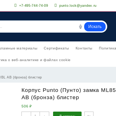
+7-495-744-74-09
punto.lock@yandex.ru
Искать
кламные материалы
Сертификаты
Контакты
Политик
ика о веб-аналитике и файлах cookie
/BL AB (бронза) блистер
Корпус Punto (Пунто) замка ML85
AB (бронза) блистер
506
₽
Количество