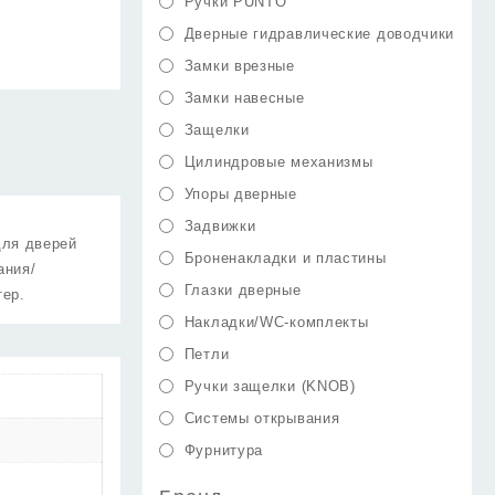
Ручки PUNTO
Дверные гидравлические доводчики
Замки врезные
Замки навесные
Защелки
Цилиндровые механизмы
Упоры дверные
Задвижки
для дверей
Броненакладки и пластины
ания/
Глазки дверные
тер.
Накладки/WC-комплекты
Петли
Ручки защелки (KNOB)
Системы открывания
Фурнитура