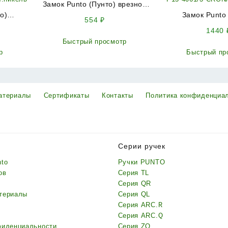
Замок Punto (Пунто) врезной
о)
крестообразный
Замок Punto
554
₽
екте с
узкопрофильный METLR-201F
цилиндровый в 
1440
(LR-201F) 3key CP хром
ручко
Быстрый просмотр
070-1
LOCKSET15.CRO
р
Быстрый пр
A) SN
(KIT P15 4061/
бронз
атериалы
Сертификаты
Контакты
Политика конфиденциа
Серии ручек
nto
Ручки PUNTO
ов
Серия TL
Серия QR
териалы
Серия QL
Серия ARC.R
Серия ARC.Q
фиденциальности
Серия ZQ