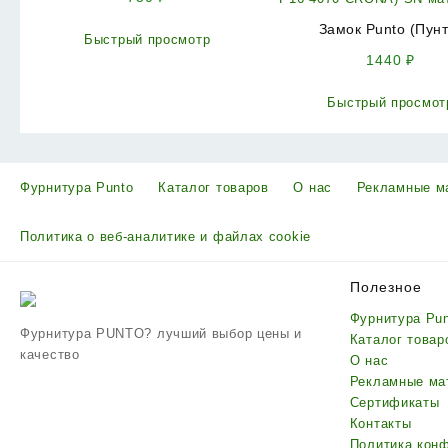
Замок Punto (Пунт
Быстрый просмотр
цилиндровый в компл
1440
₽
ручкой
LOCKSET16.CRONA.4
Быстрый просмот
(KIT P16 4070 CRON
мат.никель
Фурнитура Punto
Каталог товаров
О нас
Рекламные м
Политика о веб-аналитике и файлах cookie
Полезное
Фурнитура Pu
Фурнитура PUNTO? лучший выбор цены и
Каталог товар
качество
О нас
Рекламные ма
Сертификаты
Контакты
Политика кон