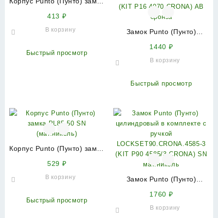
Корпус Punto (Пунто) замка
PL85-50/BL BL (черный)
413
₽
В корзину
Замок Punto (Пунто)
цилиндровый в комплекте с
1440
₽
ручкой
Быстрый просмотр
В корзину
LOCKSET16.CRONA.4070-1
(KIT P16 4070 CRONA) AB
бронза
Быстрый просмотр
Корпус Punto (Пунто) замка
PL85-50 SN (мат.никель)
529
₽
В корзину
Замок Punto (Пунто)
цилиндровый в комплекте с
1760
₽
ручкой
Быстрый просмотр
В корзину
LOCKSET90.CRONA.4585-3