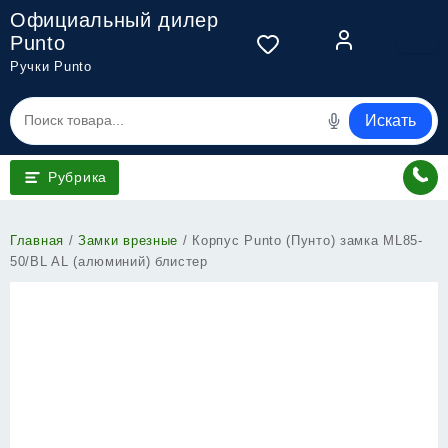
Перейти
Официальный дилер
к
Punto
содержимому
Ручки Punto
Искать
Рубрика
Главная
/
Замки врезные
/ Корпус Punto (Пунто) замка ML85-
50/BL AL (алюминий) блистер