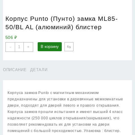
Корпус Punto (Пунто) замка ML85-
50/BL AL (алюминий) блистер
506
₽
Количество
⇆
В корзину
-
+
товара
Корпус
Punto
ОПИСАНИЕ
ДЕТАЛИ
(Пунто)
замка
ML85-
50/BL
Корпуса замков Punto c магнитным механизмом
AL
предназначены для установки в деревянные межкомнатные
(алюминий)
двери, подходят для дверей левого и правого открывания.
блистер
Корпуса замков прошли испытания и имеют высший 4 класс
надежности (250 000 циклов открывания/закрывания), что
позволяет рекомендовать их для установки на двери
помещений с большой проходимостью. Упаковка : блистер.