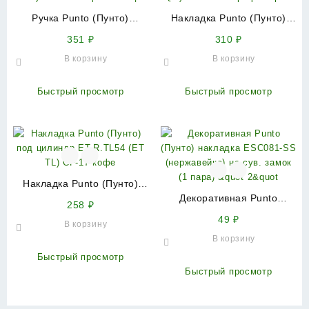
Ручка Punto (Пунто)
Накладка Punto (Пунто)
поворотная BK6.R.TL54
под цилиндр ET.K.QR52
351
₽
310
₽
(BK6 TL) CFB-18 кофе
(ET QR) GR/CP-23 графит/
В корзину
В корзину
глянец
хром
Быстрый просмотр
Быстрый просмотр
Накладка Punto (Пунто)
под цилиндр ET.R.TL54 (ET
Декоративная Punto
258
₽
TL) CF-17 кофе
(Пунто) накладка ESC081-
49
₽
В корзину
SS (нержавейка) на сув.
В корзину
замок (1 пара) &quot
2&quot
Быстрый просмотр
Быстрый просмотр