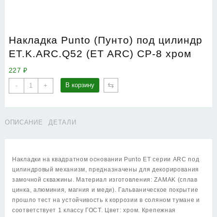
Накладка Punto (Пунто) под цилиндр
ET.K.ARC.Q52 (ET ARC) CP-8 хром
227
₽
Количество
⇆
В корзину
-
+
товара
Накладка
Punto
ОПИСАНИЕ
ДЕТАЛИ
(Пунто)
под
цилиндр
ET.K.ARC.Q52
Накладки на квадратном основании Punto ET серии ARC под
(ET
цилиндровый механизм, предназначены для декорирования
ARC)
замочной скважины. Материал изготовления: ZAMAK (сплав
CP-
цинка, алюминия, магния и меди). Гальваническое покрытие
8
прошло тест на устойчивость к коррозии в соляном тумане и
хром
соответствует 1 классу ГОСТ. Цвет: хром. Крепежная