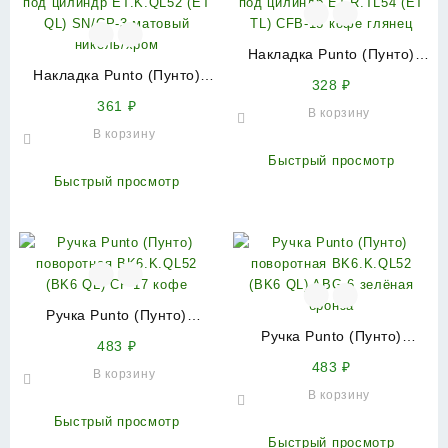
Накладка Punto (Пунто)
Накладка Punto (Пунто)
под цилиндр ET.R.TL54 (ET
328
₽
под цилиндр ET.K.QL52 (ET
TL) CFB-18 кофе глянец
361
₽
В корзину
QL) SN/CP-3 матовый
В корзину
никель/хром
Быстрый просмотр
Быстрый просмотр
Ручка Punto (Пунто)
поворотная BK6.K.QL52
Ручка Punto (Пунто)
483
₽
(BK6 QL) CF-17 кофе
поворотная BK6.K.QL52
483
₽
В корзину
(BK6 QL) ABG-6 зелёная
В корзину
бронза
Быстрый просмотр
Быстрый просмотр