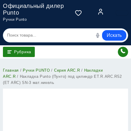
Перейти
Официальный дилер
к
Punto
содержимому
Ручки Punto
Искать
Рубрика
Главная
/
Ручки PUNTO
/
Серия ARC.R
/
Накладки
ARC.R
/ Накладка Punto (Пунто) под цилиндр ET.R.ARC.R52
(ET ARC) SN-3 мат.никель