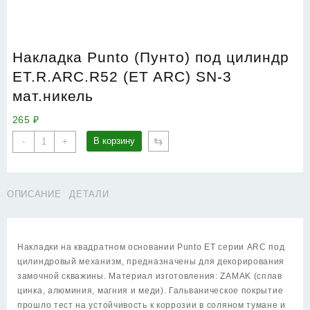
Накладка Punto (Пунто) под цилиндр
ET.R.ARC.R52 (ET ARC) SN-3
мат.никель
265
₽
Количество
⇆
В корзину
-
+
товара
Накладка
Punto
ОПИСАНИЕ
ДЕТАЛИ
(Пунто)
под
цилиндр
ET.R.ARC.R52
Накладки на квадратном основании Punto ET серии ARC под
(ET
цилиндровый механизм, предназначены для декорирования
ARC)
замочной скважины. Материал изготовления: ZAMAK (сплав
SN-
цинка, алюминия, магния и меди). Гальваническое покрытие
3
прошло тест на устойчивость к коррозии в соляном тумане и