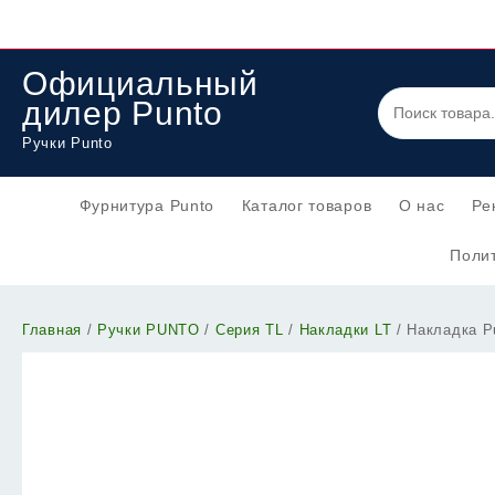
Перейти
к
содержимому
Официальный
дилер Punto
Ручки Punto
Фурнитура Punto
Каталог товаров
О нас
Ре
Полит
Главная
/
Ручки PUNTO
/
Серия TL
/
Накладки LT
/ Накладка P