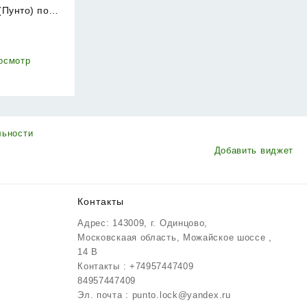
(Пунто) под
L54 (ET TL)
₽
 глянец
осмотр
льности
Добавить виджет
Контакты
Адрес: 143009, г. Одинцово,
Московскаая область, Можайское шоссе ,
14 В
Контакты : +74957447409
84957447409
Эл. почта : punto.lock@yandex.ru