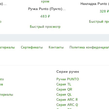
о)
Накладка Punto 
4 (BK6
Ручка Punto (Пунто)
цилиндр ET.R.T
328
ронза
поворотная BK6.K.QR52 (BK6
CFB-18 кофе
483
₽
QR) SN/CP-3 матовый никель/
р
Быстрый пр
хром
Быстрый просмотр
атериалы
Сертификаты
Контакты
Политика конфиденциа
Серии ручек
nto
Ручки PUNTO
ов
Серия TL
Серия QR
териалы
Серия QL
Серия ARC.R
Серия ARC.Q