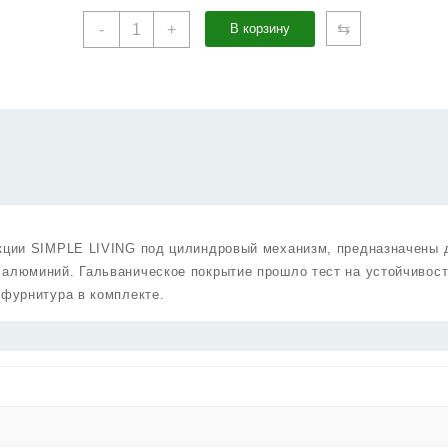
Количество
⇆
-
+
В корзину
товара
Накладка
Punto
(Пунто)
под
цилиндр
LM/A
ET.R.TL54
SG/GP-
4
екции SIMPLE LIVING под цилиндровый механизм, предназначены 
матовое
 алюминий. Гальваническое покрытие прошло тест на устойчивост
золото/
 фурнитура в комплекте.
золото