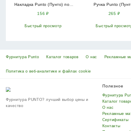
Накладка Punto (Пунто) под
Ручка Punto (Пунт
цилиндр ET.K.QL52 (ET QL)
поворотная BK6.R.TL5
156
₽
265
₽
CF-17 кофе
TL) ABG-6 зелёная б
Быстрый просмотр
Быстрый просмот
Фурнитура Punto
Каталог товаров
О нас
Рекламные м
Политика о веб-аналитике и файлах cookie
Полезное
Фурнитура Pu
Фурнитура PUNTO? лучший выбор цены и
Каталог товар
качество
О нас
Рекламные ма
Сертификаты
Контакты