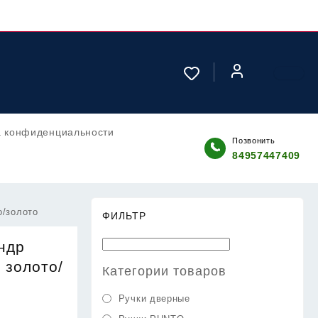
а конфиденциальности
Позвонить
84957447409
о/золото
ФИЛЬТР
индр
 золото/
Категории товаров
Ручки дверные