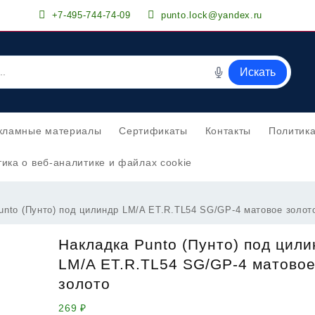
+7-495-744-74-09
punto.lock@yandex.ru
Искать
кламные материалы
Сертификаты
Контакты
Политик
ика о веб-аналитике и файлах cookie
unto (Пунто) под цилиндр LM/A ET.R.TL54 SG/GP-4 матовое золот
Накладка Punto (Пунто) под цил
LM/A ET.R.TL54 SG/GP-4 матовое
золото
269
₽