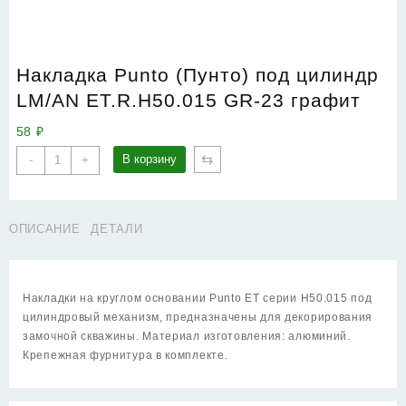
Накладка Punto (Пунто) под цилиндр
LM/AN ET.R.H50.015 GR-23 графит
58
₽
Количество
⇆
В корзину
-
+
товара
Накладка
Punto
ОПИСАНИЕ
ДЕТАЛИ
(Пунто)
под
цилиндр
LM/AN
Накладки на круглом основании Punto ET серии H50.015 под
ET.R.H50.015
цилиндровый механизм, предназначены для декорирования
GR-
замочной скважины. Материал изготовления: алюминий.
23
Крепежная фурнитура в комплекте.
графит