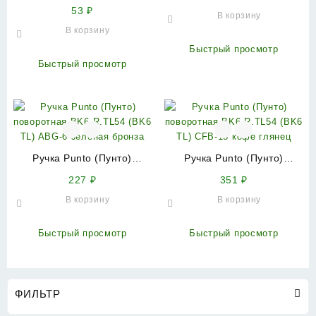
(Пунто) накладка ESC021-
QL) CF-17 кофе
53
₽
В корзину
SS (нержавейка) на сув.
В корзину
замок (1 пара)
Быстрый просмотр
Быстрый просмотр
Ручка Punto (Пунто)
Ручка Punto (Пунто)
поворотная BK6.R.TL54
поворотная BK6.R.TL54
227
₽
351
₽
(BK6 TL) ABG-6 зелёная
(BK6 TL) CFB-18 кофе
В корзину
В корзину
бронза
глянец
Быстрый просмотр
Быстрый просмотр
ФИЛЬТР