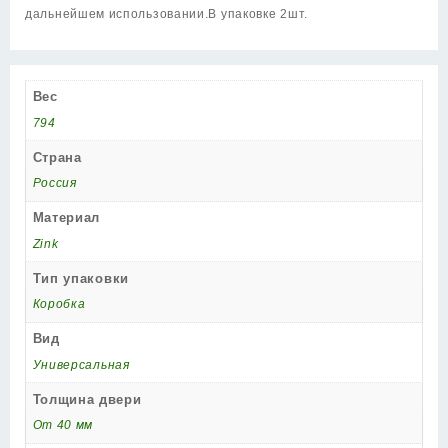
SC
дальнейшем использовании.В упаковке 2шт.
мат.
хром
(NO
LOGO)
Вес
794
Страна
Россия
Материал
Zink
Тип упаковки
Коробка
Вид
Универсальная
Толщина двери
От 40 мм