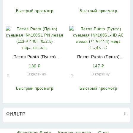
Быстрый просмотр
Быстрый просмотр
Петля Punto (Пунто)
Петля Punto (Пунто)
съемная IN4100SL PN
съемная IN4100SL-HD AC
136
₽
147
₽
левая (113-4 100х70х2.5)
левая (113/HD-4) медь
В корзину
В корзину
перл.никель
ПОДВЕС
Быстрый просмотр
Быстрый просмотр
ФИЛЬТР
Фурнитура Punto
Каталог товаров
О нас