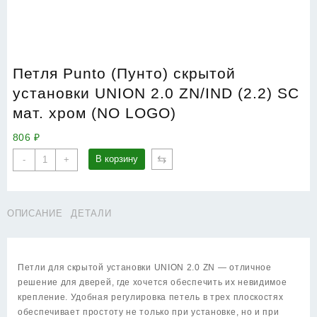
Петля Punto (Пунто) скрытой
установки UNION 2.0 ZN/IND (2.2) SC
мат. хром (NO LOGO)
806
₽
Количество
⇆
В корзину
-
+
товара
Петля
Punto
ОПИСАНИЕ
ДЕТАЛИ
(Пунто)
скрытой
установки
UNION
Петли для скрытой установки UNION 2.0 ZN — отличное
2.0
решение для дверей, где хочется обеспечить их невидимое
ZN/IND
крепление. Удобная регулировка петель в трех плоскостях
(2.2)
обеспечивает простоту не только при установке, но и при