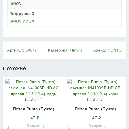
UNION
Подгруппа 3
UNION 2.2 ZN
Артикул:
60077
Категория:
Петли
Бренд:
PUNTO
Похожие
Петля Punto (Пунто)
Петля Punto (Пунто)
съемная IN4100SR-HD AC
съемная IN4100SR-HD CP
147
₽
147
₽
правая (113/HD-4) медь
правая (113/HD-4) хром
В корзину
В корзину
ПОДВЕС
ПОДВЕС