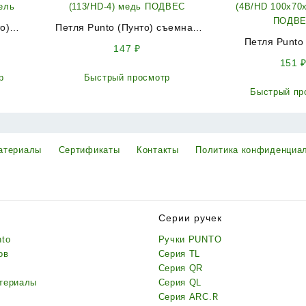
о)
Петля Punto (Пунто) съемная
0U PN
IN4100SR-HD AC правая
Петля Punto
147
₽
никель
(113/HD-4) медь ПОДВЕС
универсальная I
151
(4B/HD 100х70
р
Быстрый просмотр
ПОДВ
Быстрый пр
атериалы
Сертификаты
Контакты
Политика конфиденциа
Серии ручек
nto
Ручки PUNTO
ов
Серия TL
Серия QR
териалы
Серия QL
Серия ARC.R