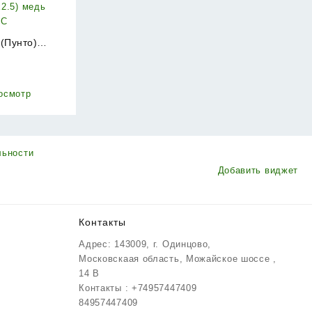
 (Пунто)
N4100U-HD AC
₽
х2.5) медь
ЕС
осмотр
льности
Добавить виджет
Контакты
Адрес: 143009, г. Одинцово,
Московскаая область, Можайское шоссе ,
14 В
Контакты : +74957447409
84957447409