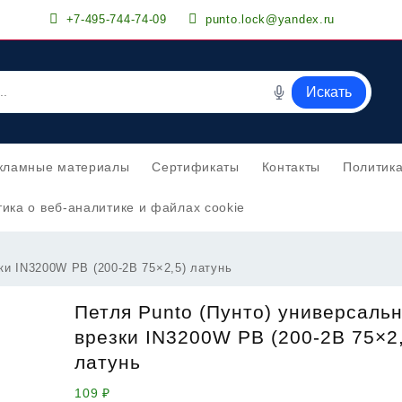
+7-495-744-74-09
punto.lock@yandex.ru
Искать
кламные материалы
Сертификаты
Контакты
Политик
ика о веб-аналитике и файлах cookie
ки IN3200W PB (200-2B 75×2,5) латунь
Петля Punto (Пунто) универсальн
врезки IN3200W PB (200-2B 75×2
латунь
109
₽