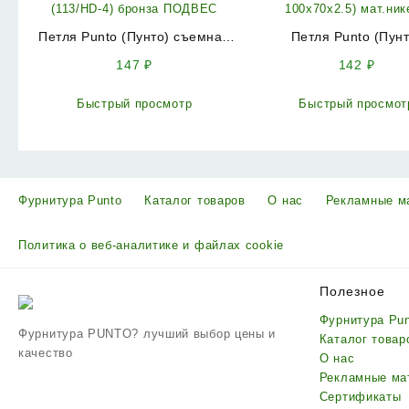
Петля Punto (Пунто) съемная
Петля Punto (Пунт
IN4100SR-HD AB правая
универсальная IN410
147
₽
142
₽
(113/HD-4) бронза ПОДВЕС
(4B 100х70х2.5) мат.
Быстрый просмотр
Быстрый просмот
Фурнитура Punto
Каталог товаров
О нас
Рекламные м
Политика о веб-аналитике и файлах cookie
Полезное
Фурнитура Pu
Фурнитура PUNTO? лучший выбор цены и
Каталог товар
качество
О нас
Рекламные ма
Сертификаты