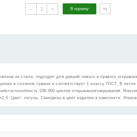
Количество
⇆
-
+
В корзину
товара
Петля
Punto
(Пунто)
универсальная
без
врезки
IN3200W
PB
(200-
овлена из стали, подходит для дверей левого и правого открыван
2B
ррозии в соляном тумане и соответствует 1 классу ГОСТ. В петле
75x2,5)
латунь
 работоспособность 200 000 циклов открывания/закрывания. Макс
75×2,5. Цвет: латунь. Саморезы в цвет изделия в комплекте. Упаков