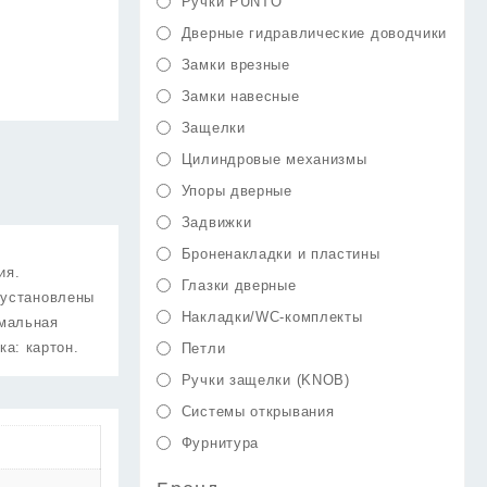
Ручки PUNTO
Дверные гидравлические доводчики
Замки врезные
Замки навесные
Защелки
Цилиндровые механизмы
Упоры дверные
Задвижки
Броненакладки и пластины
ия.
Глазки дверные
 установлены
Накладки/WC-комплекты
имальная
ка: картон.
Петли
Ручки защелки (KNOB)
Системы открывания
Фурнитура