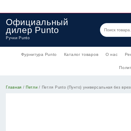
Перейти
к
содержимому
Официальный
дилер Punto
Ручки Punto
Фурнитура Punto
Каталог товаров
О нас
Ре
Полит
Главная
/
Петли
/ Петля Punto (Пунто) универсальная без врез