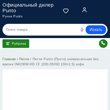
Перейти
Официальный дилер
к
Punto
содержимому
Ручки Punto
Искать
Рубрика
Главная
/
Петли
/ Петля Punto (Пунто) универсальная без
врезки IN4200W-HD CF (200-2B/HD 100×2,5) кофе