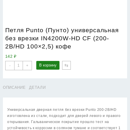
Петля Punto (Пунто) универсальная
без врезки IN4200W-HD CF (200-
2B/HD 100×2,5) кофе
142
₽
Количество
⇆
В корзину
-
+
товара
Петля
Punto
ОПИСАНИЕ
ДЕТАЛИ
(Пунто)
универсальная
без
врезки
Универсальная дверная петля без врезки Punto 200-2B/HD
IN4200W-
изготовлена из стали, подходит для дверей левого и правого
HD
открывания. Гальваническое покрытие прошло тест на
CF
устойчивость к коррозии в соляном тумане и соответствует 1