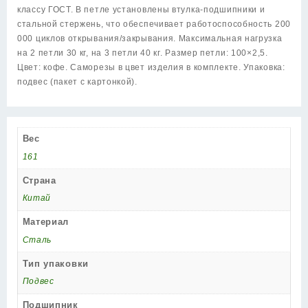
(200-
классу ГОСТ. В петле установлены втулка-подшипники и
2B/HD
стальной стержень, что обеспечивает работоспособность 200
100x2,5)
000 циклов открывания/закрывания. Максимальная нагрузка
кофе
на 2 петли 30 кг, на 3 петли 40 кг. Размер петли: 100×2,5.
Цвет: кофе. Саморезы в цвет изделия в комплекте. Упаковка:
подвес (пакет с картонкой).
Вес
161
Страна
Китай
Материал
Сталь
Тип упаковки
Подвес
Подшипник