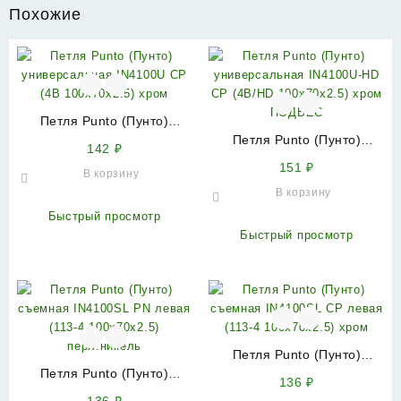
Похожие
Петля Punto (Пунто)
универсальная IN4100U CP
Петля Punto (Пунто)
142
₽
(4B 100х70х2.5) хром
универсальная IN4100U-
151
₽
В корзину
HD CP (4B/HD 100х70х2.5)
В корзину
хром ПОДВЕС
Быстрый просмотр
Быстрый просмотр
Петля Punto (Пунто)
Петля Punto (Пунто)
съемная IN4100SL CP
136
₽
съемная IN4100SL PN
левая (113-4 100х70х2.5)