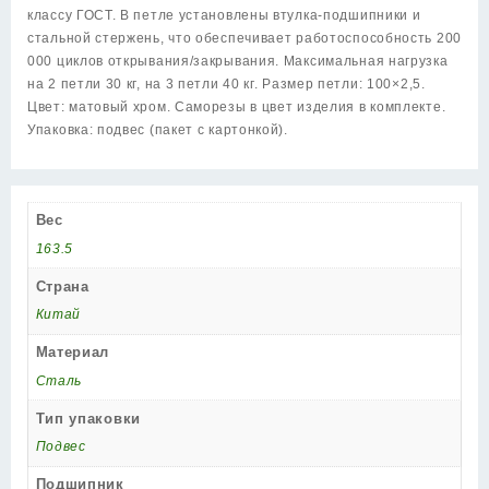
(200-
классу ГОСТ. В петле установлены втулка-подшипники и
2B/HD
стальной стержень, что обеспечивает работоспособность 200
100x2,5)
000 циклов открывания/закрывания. Максимальная нагрузка
мат.
на 2 петли 30 кг, на 3 петли 40 кг. Размер петли: 100×2,5.
хром
Цвет: матовый хром. Саморезы в цвет изделия в комплекте.
Упаковка: подвес (пакет с картонкой).
Вес
163.5
Страна
Китай
Материал
Сталь
Тип упаковки
Подвес
Подшипник