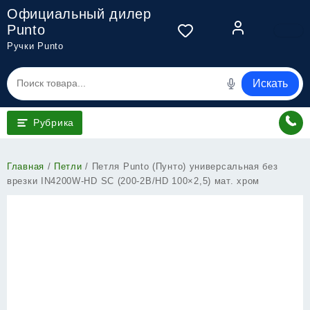
Перейти
Официальный дилер
к
Punto
содержимому
Ручки Punto
Искать
Рубрика
Главная
/
Петли
/ Петля Punto (Пунто) универсальная без
врезки IN4200W-HD SC (200-2B/HD 100×2,5) мат. хром