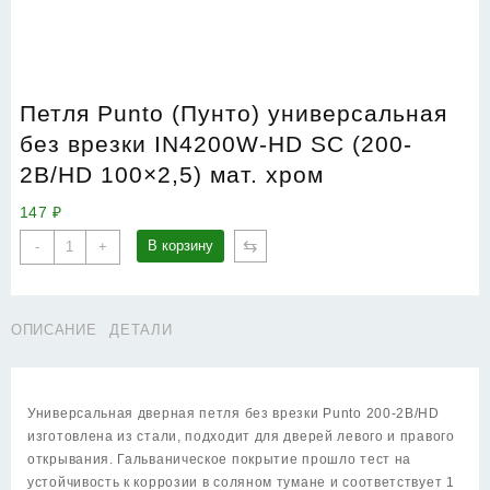
Петля Punto (Пунто) универсальная
без врезки IN4200W-HD SC (200-
2B/HD 100×2,5) мат. хром
147
₽
Количество
⇆
В корзину
-
+
товара
Петля
Punto
ОПИСАНИЕ
ДЕТАЛИ
(Пунто)
универсальная
без
врезки
Универсальная дверная петля без врезки Punto 200-2B/HD
IN4200W-
изготовлена из стали, подходит для дверей левого и правого
HD
открывания. Гальваническое покрытие прошло тест на
SC
устойчивость к коррозии в соляном тумане и соответствует 1