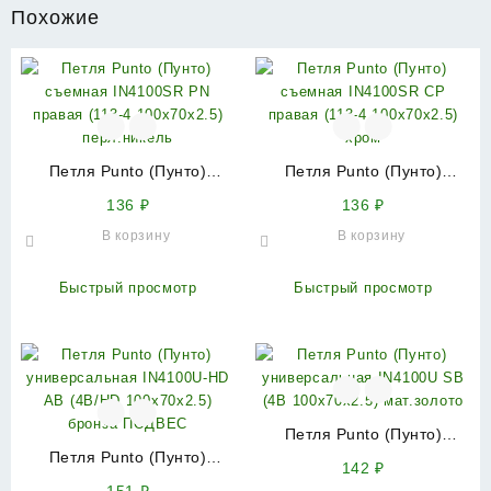
Похожие
Петля Punto (Пунто)
Петля Punto (Пунто)
съемная IN4100SR PN
съемная IN4100SR CP
136
₽
136
₽
правая (113-4 100х70х2.5)
правая (113-4 100х70х2.5)
В корзину
В корзину
перл.никель
хром
Быстрый просмотр
Быстрый просмотр
Петля Punto (Пунто)
Петля Punto (Пунто)
универсальная IN4100U SB
142
₽
универсальная IN4100U-
(4B 100х70х2.5) мат.золото