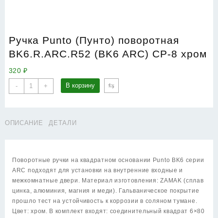
Ручка Punto (Пунто) поворотная
BK6.R.ARC.R52 (BK6 ARC) CP-8 хром
320
₽
Количество
⇆
В корзину
-
+
товара
Ручка
Punto
ОПИСАНИЕ
ДЕТАЛИ
(Пунто)
поворотная
BK6.R.ARC.R52
(BK6
Поворотные ручки на квадратном основании Punto BK6 серии
ARC)
ARC подходят для установки на внутренние входные и
CP-
межкомнатные двери. Материал изготовления: ZAMAK (сплав
8
цинка, алюминия, магния и меди). Гальваническое покрытие
хром
прошло тест на устойчивость к коррозии в соляном тумане.
Цвет: хром. В комплект входят: соединительный квадрат 6×80