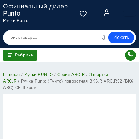
Перейти
Официальный дилер
к
Punto
содержимому
Ручки Punto
Искать
Рубрика
Главная
/
Ручки PUNTO
/
Серия ARC.R
/
Завертки
ARC.R
/ Ручка Punto (Пунто) поворотная BK6.R.ARC.R52 (BK6
ARC) CP-8 хром