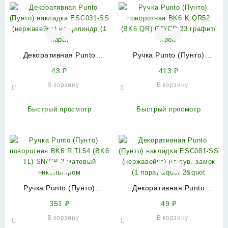
Декоративная Punto
Ручка Punto (Пунто)
(Пунто) накладка ESC031-
поворотная BK6.K.QR52
43
₽
413
₽
SS (нержавейка) на
(BK6 QR) GR/CP-23
В корзину
В корзину
цилиндр (1 пара)
графит/хром
Быстрый просмотр
Быстрый просмотр
Ручка Punto (Пунто)
Декоративная Punto
поворотная BK6.R.TL54
(Пунто) накладка ESC081-
351
₽
49
₽
(BK6 TL) SN/CP-3 матовый
SS (нержавейка) на сув.
В корзину
В корзину
никель/хром
замок (1 пара) &quot