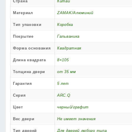
Страна
Китай
Материал
ZAMAK/Алюминий
Тип упаковки
Коробка
Покрытие
Гальваника
Форма основания
Квадратная
Длина квадрата
8×105
Толщина двери
от 35 мм
Гарантия
5 лет
Серия
ARC.Q
Цвет
черный/графит
Вес двери
Не имеет значения
Тип дверей
Для дверей любого типа