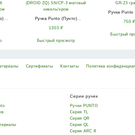
Ручка Punto 
о)
Ручка Punto (Пунто)
раздельная K.AR
750
BLADE
раздельная K.ZQ51.DROID
GR-23 гр
1303
₽
16
(DROID ZQ) SN/CP-3 матовый
Быстрый пр
ром
никель/хром
р
Быстрый просмотр
атериалы
Сертификаты
Контакты
Политика конфиденциа
Серии ручек
nto
Ручки PUNTO
ов
Серия TL
Серия QR
териалы
Серия QL
Серия ARC.R