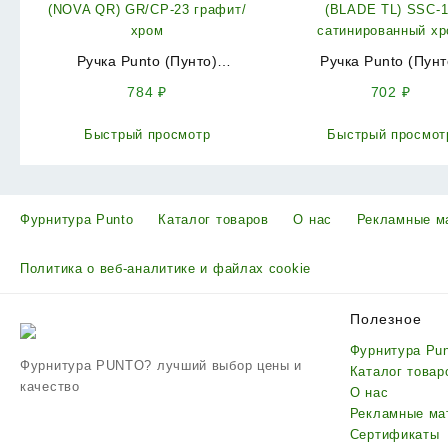
Ручка Punto (Пунто)
Ручка Punto (Пунт
раздельная K.QR52.NOVA
раздельная R.TL54.
784
₽
702
₽
(NOVA QR) GR/CP-23 графит/
(BLADE TL) SSC-
хром
сатинированный х
Быстрый просмотр
Быстрый просмот
Фурнитура Punto
Каталог товаров
О нас
Рекламные м
Политика о веб-аналитике и файлах cookie
Полезное
Фурнитура Pu
Фурнитура PUNTO? лучший выбор цены и
Каталог товар
качество
О нас
Рекламные ма
Сертификаты