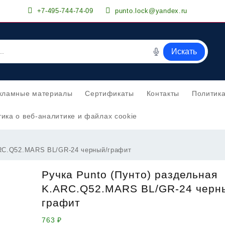
+7-495-744-74-09
punto.lock@yandex.ru
Искать
кламные материалы
Сертификаты
Контакты
Политик
ика о веб-аналитике и файлах cookie
ARC.Q52.MARS BL/GR-24 черный/графит
Ручка Punto (Пунто) раздельная
K.ARC.Q52.MARS BL/GR-24 черн
графит
763
₽