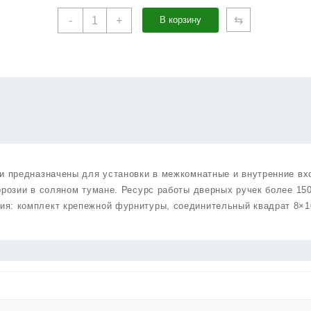
Количество
⇆
-
+
В корзину
товара
Ручка
Punto
(Пунто)
раздельная
K.ARC.Q52.MARS
BL/GR-
24
черный/
графит
ии предназначены для установки в межкомнатные и внутренние вх
ррозии в соляном тумане. Ресурс работы дверных ручек более 15
ия: комплект крепежной фурнитуры, соединительный квадрат 8×1