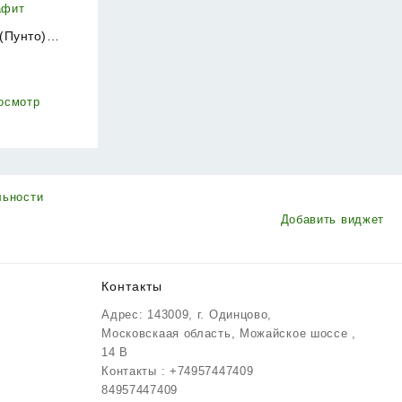
(Пунто)
C.Q52.EXTRA
₽
афит
осмотр
льности
Добавить виджет
Контакты
Адрес: 143009, г. Одинцово,
Московскаая область, Можайское шоссе ,
14 В
Контакты : +74957447409
84957447409