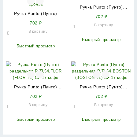
Ручка Punto (Пунто)
Ручка Punto (Пунто)
раздельная R.TL54.ONDA
702
₽
раздельная R.TL54.SALSA
(ONDA TL) CF-17 кофе
702
₽
В корзину
(SALSA TL) ABG-6 зеленая
В корзину
бронза
Быстрый просмотр
Быстрый просмотр
Ручка Punto (Пунто)
Ручка Punto (Пунто)
раздельная R.TL54.FLOR
раздельная
702
₽
702
₽
(FLOR TL) CF-17 кофе
R.TL54.BOSTON (BOSTON
В корзину
В корзину
TL) CF-17 кофе
Быстрый просмотр
Быстрый просмотр