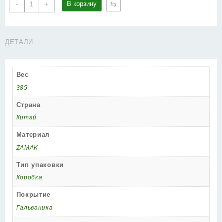
Количество
⇆
В корзину
-
+
товара
Ручка
Punto
ДЕТАЛИ
(Пунто)
раздельная
LM/A
Вес
R.TL54.REX/HD
ABG-
385
6
Страна
бронза
Китай
Материал
ZAMAK
Тип упаковки
Коробка
Покрытие
Гальваника