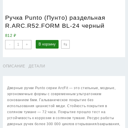
Ручка Punto (Пунто) раздельная
R.ARC.R52.FORM BL-24 черный
812
₽
Количество
⇆
В корзину
-
+
товара
Ручка
Punto
ОПИСАНИЕ
ДЕТАЛИ
(Пунто)
раздельная
R.ARC.R52.FORM
BL-
Дверные ручки Punto серии ArcFit — это стильные, модные,
24
эргономичные формы c современным ультратонким
черный
основанием 6мм. Гальваническое покрытие без
использования цианистой меди. Стойкость покрытия в
соляном тумане — 72 часа. Покрытие прошло тест на
устойчивость к коррозии в соляном тумане. Ресурс работы
дверных ручек более 300 000 циклов открывания/закрывания,