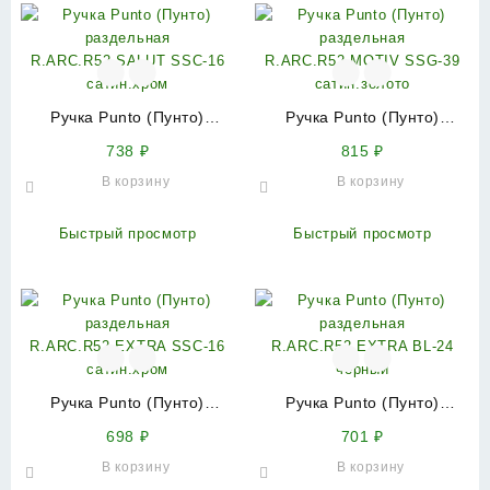
Ручка Punto (Пунто)
Ручка Punto (Пунто)
раздельная
раздельная
738
₽
815
₽
R.ARC.R52.SALUT SSC-16
R.ARC.R52.MOTIV SSG-39
В корзину
В корзину
сатин.хром
сатин.золото
Быстрый просмотр
Быстрый просмотр
Ручка Punto (Пунто)
Ручка Punto (Пунто)
раздельная
раздельная
698
₽
701
₽
R.ARC.R52.EXTRA SSC-16
R.ARC.R52.EXTRA BL-24
В корзину
В корзину
сатин.хром
черный