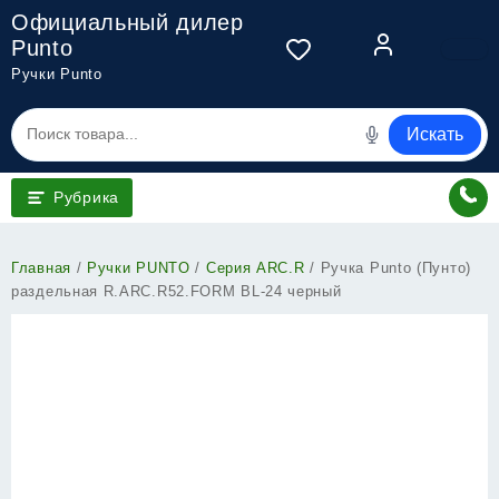
Перейти
Официальный дилер
к
Punto
содержимому
Ручки Punto
Искать
Рубрика
Главная
/
Ручки PUNTO
/
Серия ARC.R
/ Ручка Punto (Пунто)
раздельная R.ARC.R52.FORM BL-24 черный