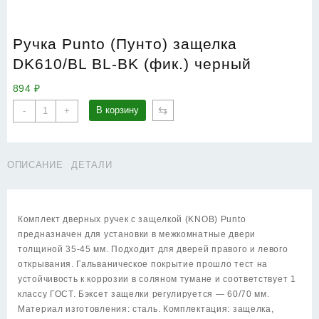
Ручка Punto (Пунто) защелка
DK610/BL BL-BK (фик.) черный
894
₽
Количество
⇆
В корзину
-
+
товара
Ручка
Punto
ОПИСАНИЕ
ДЕТАЛИ
(Пунто)
защелка
DK610/BL
BL-
Комплект дверных ручек с защелкой (KNOB) Punto
BK
предназначен для установки в межкомнатные двери
(фик.)
толщиной 35-45 мм. Подходит для дверей правого и левого
черный
открывания. Гальваническое покрытие прошло тест на
устойчивость к коррозии в соляном тумане и соответствует 1
классу ГОСТ. Бэксет защелки регулируется — 60/70 мм.
Материал изготовления: сталь. Комплектация: защелка,