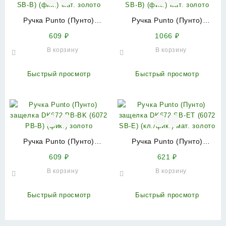
Ручка Punto (Пунто)
Ручка Punto (Пунто)
защелка DK672 SB-BK
защелка DK620 SB-BK
609
₽
1066
₽
(6072 SB-B) (фик.) мат.
(6020 SB-B) (фик.) мат.
В корзину
В корзину
золото
золото
Быстрый просмотр
Быстрый просмотр
Ручка Punto (Пунто)
Ручка Punto (Пунто)
защелка DK672 PB-BK
защелка DK672 SB-ET
609
₽
621
₽
(6072 PB-B) (фик.) золото
(6072 SB-E) (кл./фик.) мат.
В корзину
В корзину
золото
Быстрый просмотр
Быстрый просмотр