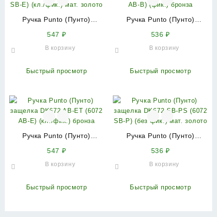
Ручка Punto (Пунто)
Ручка Punto (Пунто)
защелка DK672 SB-ET
защелка DK672 AB-BK
547
₽
536
₽
(6072 SB-E) (кл./фик.) мат.
(6072 AB-B) (фик.) бронза
В корзину
В корзину
золото
Быстрый просмотр
Быстрый просмотр
Ручка Punto (Пунто)
Ручка Punto (Пунто)
защелка DK672 AB-ET
защелка DK672 SB-PS
547
₽
536
₽
(6072 AB-E) (кл./фик.)
(6072 SB-P) (без фик.) мат.
В корзину
В корзину
бронза
золото
Быстрый просмотр
Быстрый просмотр