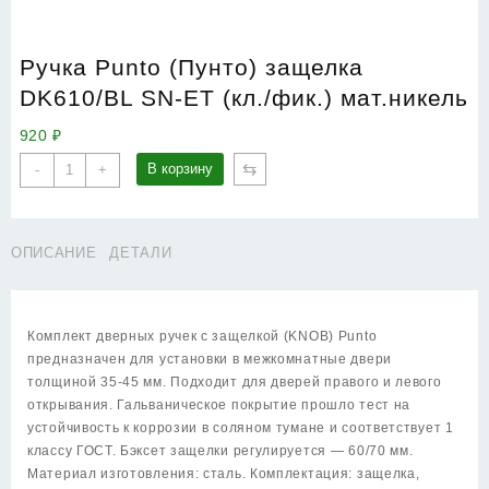
Ручка Punto (Пунто) защелка
DK610/BL SN-ET (кл./фик.) мат.никель
920
₽
Количество
⇆
В корзину
-
+
товара
Ручка
Punto
ОПИСАНИЕ
ДЕТАЛИ
(Пунто)
защелка
DK610/BL
SN-
Комплект дверных ручек с защелкой (KNOB) Punto
ET
предназначен для установки в межкомнатные двери
(кл./
толщиной 35-45 мм. Подходит для дверей правого и левого
фик.)
открывания. Гальваническое покрытие прошло тест на
мат.никель
устойчивость к коррозии в соляном тумане и соответствует 1
классу ГОСТ. Бэксет защелки регулируется — 60/70 мм.
Материал изготовления: сталь. Комплектация: защелка,