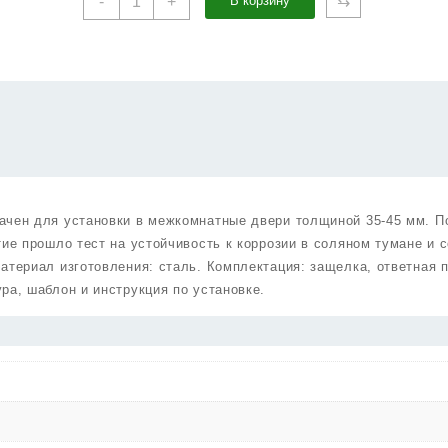
⇆
-
+
В корзину
товара
Ручка
Punto
(Пунто)
защелка
DK672/BL
WD-
PS
(без
фик.)
ачен для установки в межкомнатные двери толщиной 35-45 мм. П
дерево
ие прошло тест на устойчивость к коррозии в соляном тумане и 
атериал изготовления: сталь. Комплектация: защелка, ответная 
ра, шаблон и инструкция по установке.