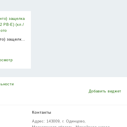
нто) защелка
 PB-E) (кл./
₽
лото
осмотр
льности
Добавить виджет
Контакты
Адрес: 143009, г. Одинцово,