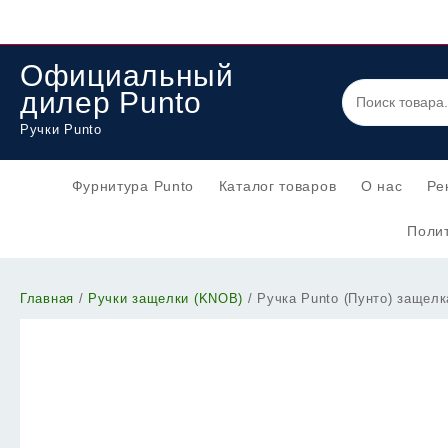
Перейти
к
содержимому
Официальный
дилер Punto
Ручки Punto
Фурнитура Punto
Каталог товаров
О нас
Ре
Полит
Главная
/
Ручки защелки (KNOB)
/ Ручка Punto (Пунто) защел