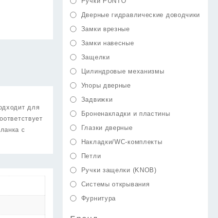
Ручки PUNTO
Дверные гидравлические доводчики
Замки врезные
Замки навесные
Защелки
Цилиндровые механизмы
Упоры дверные
Задвижки
одходит для
Броненакладки и пластины
соответствует
Глазки дверные
планка с
Накладки/WC-комплекты
Петли
Ручки защелки (KNOB)
Системы открывания
Фурнитура