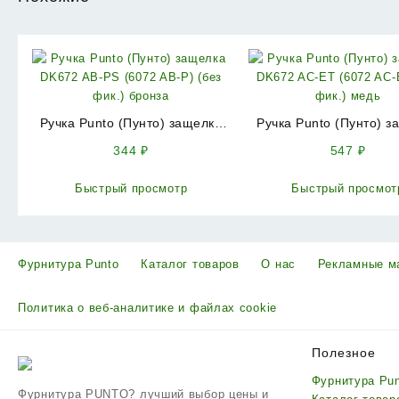
Ручка Punto (Пунто) защелка
Ручка Punto (Пунто) з
DK672 AB-PS (6072 AB-P) (без
DK672 AC-ET (6072 AC-E
344
₽
547
₽
фик.) бронза
фик.) медь
Быстрый просмотр
Быстрый просмот
Фурнитура Punto
Каталог товаров
О нас
Рекламные м
Политика о веб-аналитике и файлах cookie
Полезное
Фурнитура Pu
Фурнитура PUNTO? лучший выбор цены и