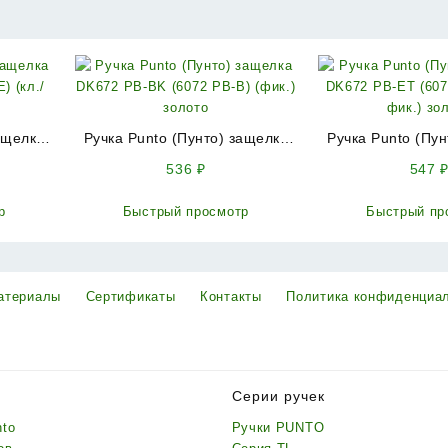
ащелка
Ручка Punto (Пунто) защелка
Ручка Punto (Пу
) (кл./
DK672 PB-BK (6072 PB-B)
DK672 PB-ET (6072
536
₽
547
(фик.) золото
фик.) зо
р
Быстрый просмотр
Быстрый пр
атериалы
Сертификаты
Контакты
Политика конфиденциа
Серии ручек
nto
Ручки PUNTO