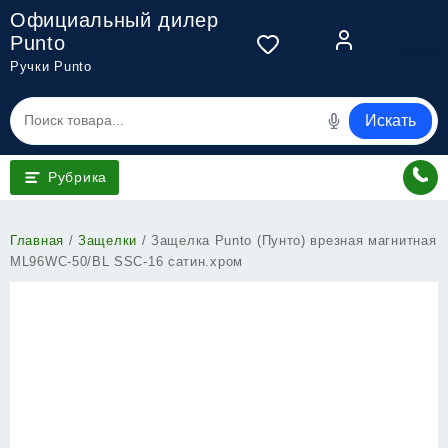
Перейти
Официальный дилер
к
Punto
содержимому
Ручки Punto
Искать
Рубрика
Главная
/
Защелки
/ Защелка Punto (Пунто) врезная магнитная
ML96WC-50/BL SSC-16 сатин.хром