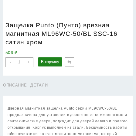
Защелка Punto (Пунто) врезная
магнитная ML96WC-50/BL SSC-16
сатин.хром
506
₽
Количество
⇆
В корзину
-
+
товара
Защелка
Punto
ОПИСАНИЕ
ДЕТАЛИ
(Пунто)
врезная
магнитная
ML96WC-
Дверная магнитная защелка Punto серии ML96WC-50/BL
50/BL
предназначена для установки в деревянные межкомнатные и
SSC-
сантехнические двери, подходит для дверей левого и правого
16
открывания. Корпус выполнен из стали. Бесшумность работы
сатин.хром
обеспечивается за счет магнитного механизма, который