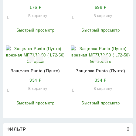
врезная METL45-8 ( L45-8)
врезная магнитная
176
₽
698
₽
ABG зеленая бронза
ML96WC-50 SN (мат.
В корзину
В корзину
никель)
Быстрый просмотр
Быстрый просмотр
Защелка Punto (Пунто)
Защелка Punto (Пунто)
врезная METL72-50 ( L72-
врезная METL72-50 ( L72-
334
₽
334
₽
50) CP хром
50) GP золото
В корзину
В корзину
Быстрый просмотр
Быстрый просмотр
ФИЛЬТР