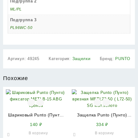
Подгруппа 2
ML/PL
Подгруппа 3
PL96WC-50
Артикул:
49245
Категория:
Защелки
Бренд:
PUNTO
Похожие
Шариковый Punto (Пунто)
Защелка Punto (Пунто)
фиксатор METLB-15 ABG
врезная METL72-50 ( L72-
140
₽
334
₽
бронза
50) SG мат.золото
В корзину
В корзину