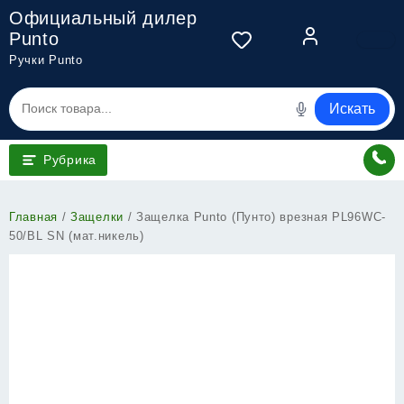
Перейти
Официальный дилер
к
Punto
содержимому
Ручки Punto
Искать
Рубрика
Главная
/
Защелки
/ Защелка Punto (Пунто) врезная PL96WC-
50/BL SN (мат.никель)