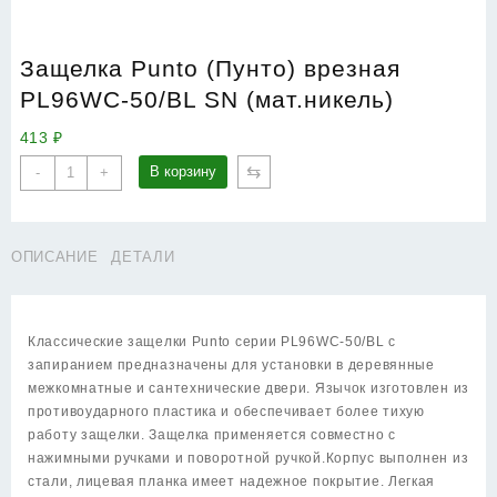
Защелка Punto (Пунто) врезная
PL96WC-50/BL SN (мат.никель)
413
₽
Количество
⇆
В корзину
-
+
товара
Защелка
Punto
ОПИСАНИЕ
ДЕТАЛИ
(Пунто)
врезная
PL96WC-
50/BL
Классические защелки Punto cерии PL96WС-50/BL с
SN
запиранием предназначены для установки в деревянные
(мат.никель)
межкомнатные и сантехнические двери. Язычок изготовлен из
противоударного пластика и обеспечивает более тихую
работу защелки. Защелка применяется совместно с
нажимными ручками и поворотной ручкой.Корпус выполнен из
стали, лицевая планка имеет надежное покрытие. Легкая