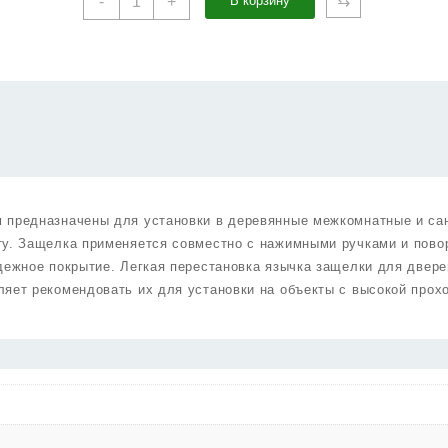
⇆
-
+
В корзину
товара
Защелка
Punto
(Пунто)
врезная
PL96WC-
50
CP
(хром)
м предназначены для установки в деревянные межкомнатные и са
ту. Защелка применяется совместно с нажимными ручками и пово
дежное покрытие. Легкая перестановка язычка защелки для двере
ляет рекомендовать их для установки на объекты с высокой прох