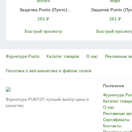
Защелка Punto (Пунто)
Защелка Punto (Пу
врезная METL72-50 ( L72-50)
врезная METL72-50 ( 
281
₽
281
₽
GP золото
CF кофе
Быстрый просмотр
Быстрый просмот
Фурнитура Punto
Каталог товаров
О нас
Рекламные м
Политика о веб-аналитике и файлах cookie
Полезное
Фурнитура Pu
Фурнитура PUNTO? лучший выбор цены и
Каталог товар
качество
О нас
Рекламные ма
Сертификаты
Контакты