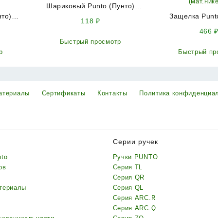
Шариковый Punto (Пунто)
нто)
фиксатор METLB-15 ABG
Защелка Punt
118
₽
L72-50)
бронза
врезная PL96
466
(мат.ник
Быстрый просмотр
р
Быстрый пр
атериалы
Сертификаты
Контакты
Политика конфиденциа
Серии ручек
nto
Ручки PUNTO
ов
Серия TL
Серия QR
териалы
Серия QL
Серия ARC.R
Серия ARC.Q