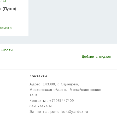
o (Пунто)
WC-50 SN
₽
ель)
осмотр
льности
Добавить виджет
Контакты
Адрес: 143009, г. Одинцово,
Московскаая область, Можайское шоссе ,
14 В
Контакты : +74957447409
84957447409
Эл. почта : punto.lock@yandex.ru