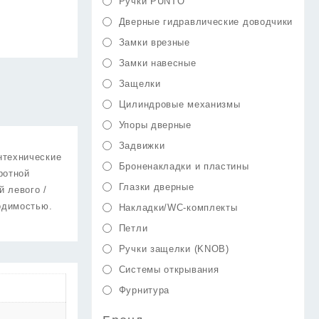
Ручки PUNTO
Дверные гидравлические доводчики
Замки врезные
Замки навесные
Защелки
Цилиндровые механизмы
Упоры дверные
Задвижки
нтехнические
Броненакладки и пластины
ротной
Глазки дверные
й левого /
одимостью.
Накладки/WC-комплекты
Петли
Ручки защелки (KNOB)
Системы открывания
Фурнитура