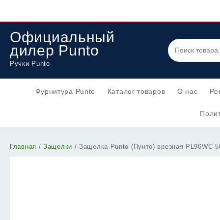
Перейти
к
содержимому
Официальный
дилер Punto
Ручки Punto
Фурнитура Punto
Каталог товаров
О нас
Ре
Полит
Главная
/
Защелки
/ Защелка Punto (Пунто) врезная PL96WC-5