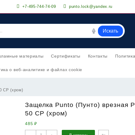
+7-495-744-74-09
punto.lock@yandex.ru
Искать
кламные материалы
Сертификаты
Контакты
Политик
ика о веб-аналитике и файлах cookie
0 CP (хром)
Защелка Punto (Пунто) врезная 
50 CP (хром)
485
₽
Количество