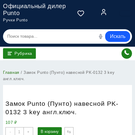
Перейти
Официальный дилер
к
Punto
содержимому
Ручки Punto
Искать
Рубрика
Главная
/ Замок Punto (Пунто) навесной PK-0132 3 key
англ.ключ.
Замок Punto (Пунто) навесной PK-
0132 3 key англ.ключ.
107
₽
Количество
⇆
В корзину
-
+