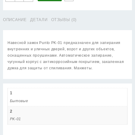
товара
Замок
Punto
ОПИСАНИЕ
ДЕТАЛИ
ОТЗЫВЫ (0)
(Пунто)
навесной
PK-
0132
Навесной замок Punto PK-01 предназначен для запирания
3
внутренних и уличных дверей, ворот и других объектов,
key
оснащенных проушинами. Автоматическое запирание,
англ.ключ.
чугунный корпус с антикоррозийным покрытием, закаленная
дужка для защиты от спиливания. Манжеты.
1
Бытовые
2
PK-01