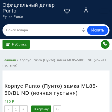
Перейти
Официальный дилер
к
Punto
содержимому
Ручки Punto
Искать
Рубрика
Главная
/ Корпус Punto (Пунто) замка ML85-50/BL ND (ночная
пустыня)
Корпус Punto (Пунто) замка ML85-
50/BL ND (ночная пустыня)
430
₽
Количество
⇆
В корзину
-
+