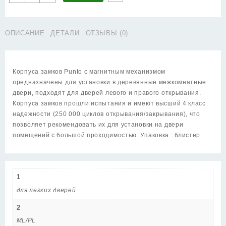
товара
Корпус
Punto
ОПИСАНИЕ
ДЕТАЛИ
ОТЗЫВЫ (0)
(Пунто)
замка
ML85-
50/BL
Корпуса замков Punto c магнитным механизмом
ND
предназначены для установки в деревянные межкомнатные
(ночная
двери, подходят для дверей левого и правого открывания.
пустыня)
Корпуса замков прошли испытания и имеют высший 4 класс
надежности (250 000 циклов открывания/закрывания), что
позволяет рекомендовать их для установки на двери
помещений с большой проходимостью. Упаковка : блистер.
1
для легких дверей
2
ML/PL