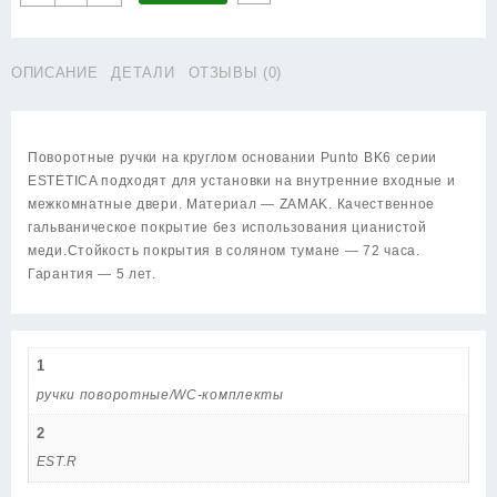
товара
Ручка
Punto
ОПИСАНИЕ
ДЕТАЛИ
ОТЗЫВЫ (0)
(Пунто)
поворотная
BK6.R.EST.R52
CP-
Поворотные ручки на круглом основании Punto BK6 серии
8
ESTETICA подходят для установки на внутренние входные и
хром
межкомнатные двери. Материал — ZAMAK. Качественное
гальваническое покрытие без использования цианистой
меди.Стойкость покрытия в соляном тумане — 72 часа.
Гарантия — 5 лет.
1
ручки поворотные/WC-комплекты
2
EST.R