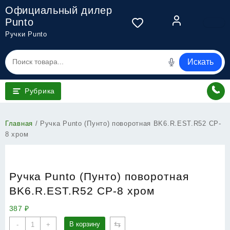
Перейти
Официальный дилер
к
Punto
содержимому
Ручки Punto
Искать
Рубрика
Главная
/ Ручка Punto (Пунто) поворотная BK6.R.EST.R52 CP-
8 хром
Ручка Punto (Пунто) поворотная
BK6.R.EST.R52 CP-8 хром
387
₽
Количество
⇆
В корзину
-
+