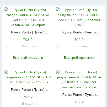
Ручка Punto (Пунто)
Ручка Punto (Пунто)
раздельная R.TL54.SALSA
раздельная R.TL54.SALSA
702
₽
702
₽
(SALSA TL) SN/CP-3
(SALSA TL) ABG-6 зеленая
В корзину
В корзину
матовый никель/хром
бронза
Быстрый просмотр
Быстрый просмотр
Ручка Punto (Пунто)
раздельная
Ручка Punto (Пунто)
702
₽
R.TL54.BOSTON (BOSTON
раздельная R.TL54.RUMBA
702
₽
В корзину
TL) CF-17 кофе
(RUMBA TL) SN/CP-3