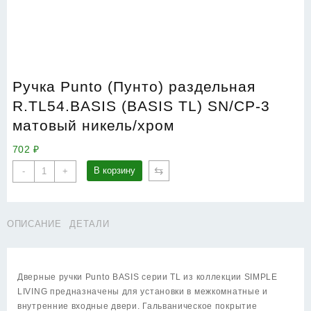
Ручка Punto (Пунто) раздельная
R.TL54.BASIS (BASIS TL) SN/CP-3
матовый никель/хром
702
₽
Количество
⇆
В корзину
-
+
товара
Ручка
Punto
ОПИСАНИЕ
ДЕТАЛИ
(Пунто)
раздельная
R.TL54.BASIS
(BASIS
Дверные ручки Punto BASIS серии TL из коллекции SIMPLE
TL)
LIVING предназначены для установки в межкомнатные и
SN/CP-
внутренние входные двери. Гальваническое покрытие