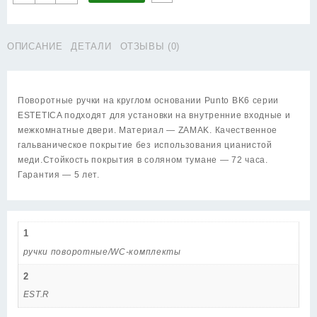
товара
Ручка
Punto
ОПИСАНИЕ
ДЕТАЛИ
ОТЗЫВЫ (0)
(Пунто)
поворотная
BK6.R.EST.R52
SN-
Поворотные ручки на круглом основании Punto BK6 серии
3
ESTETICA подходят для установки на внутренние входные и
матовый
межкомнатные двери. Материал — ZAMAK. Качественное
никель
гальваническое покрытие без использования цианистой
меди.Стойкость покрытия в соляном тумане — 72 часа.
Гарантия — 5 лет.
1
ручки поворотные/WC-комплекты
2
EST.R