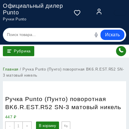
Перейти
Официальный дилер
к
Punto
содержимому
Ручки Punto
Искать
Рубрика
Главная
/ Ручка Punto (Пунто) поворотная BK6.R.EST.R52 SN-
3 матовый никель
Ручка Punto (Пунто) поворотная
BK6.R.EST.R52 SN-3 матовый никель
447
₽
Количество
⇆
В корзину
-
+