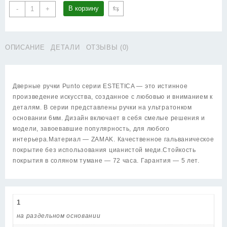
Количество
⇆
В корзину
-
+
товара
Ручка
Punto
ОПИСАНИЕ
ДЕТАЛИ
ОТЗЫВЫ (0)
(Пунто)
раздельная
K.EST.Q52.AVALON
SN-
Дверные ручки Punto серии ESTETICA — это истинное
3
произведение искусства, созданное с любовью и вниманием к
матовый
деталям. В серии представлены ручки на ультратонком
никель
основании 6мм. Дизайн включает в себя смелые решения и
модели, завоевавшие популярность, для любого
интерьера.Материал — ZAMAK. Качественное гальваническое
покрытие без использования цианистой меди.Стойкость
покрытия в соляном тумане — 72 часа. Гарантия — 5 лет.
1
на раздельном основании