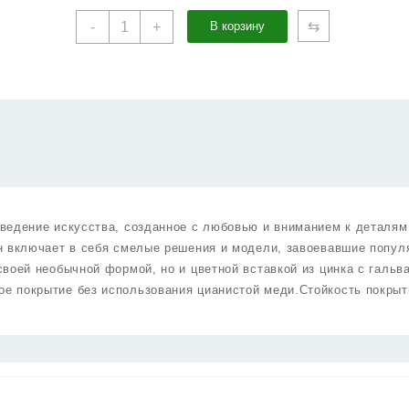
Количество
⇆
-
+
В корзину
товара
Ручка
Punto
(Пунто)
раздельная
K.EST.Q52.GIPNOZ
SN/WH-
3
матовый
никель/
ведение искусства, созданное с любовью и вниманием к деталям
белый
н включает в себя смелые решения и модели, завоевавшие попул
воей необычной формой, но и цветной вставкой из цинка с гальв
е покрытие без использования цианистой меди.Стойкость покрыт