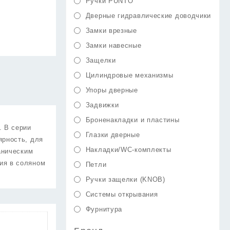
Ручки PUNTO
Дверные гидравлические доводчики
Замки врезные
Замки навесные
Защелки
Цилиндровые механизмы
Упоры дверные
Задвижки
Броненакладки и пластины
. В серии
Глазки дверные
ярность, для
Накладки/WC-комплекты
аническим
ия в соляном
Петли
Ручки защелки (KNOB)
Системы открывания
Фурнитура