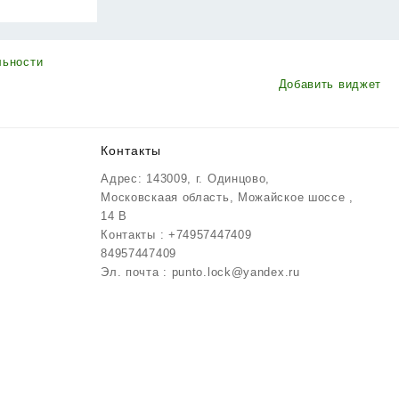
льности
Добавить виджет
Контакты
Адрес: 143009, г. Одинцово,
Московскаая область, Можайское шоссе ,
14 В
Контакты : +74957447409
84957447409
Эл. почта : punto.lock@yandex.ru