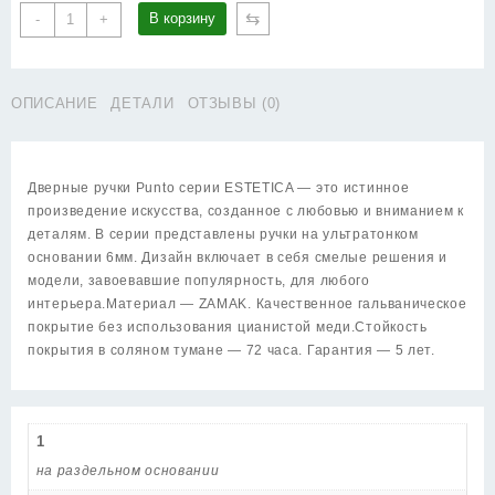
Количество
⇆
В корзину
-
+
товара
Ручка
Punto
ОПИСАНИЕ
ДЕТАЛИ
ОТЗЫВЫ (0)
(Пунто)
раздельная
K.EST.Q52.SELECT
SSG-
Дверные ручки Punto серии ESTETICA — это истинное
39
произведение искусства, созданное с любовью и вниманием к
сатинированное
деталям. В серии представлены ручки на ультратонком
золото
основании 6мм. Дизайн включает в себя смелые решения и
модели, завоевавшие популярность, для любого
интерьера.Материал — ZAMAK. Качественное гальваническое
покрытие без использования цианистой меди.Стойкость
покрытия в соляном тумане — 72 часа. Гарантия — 5 лет.
1
на раздельном основании