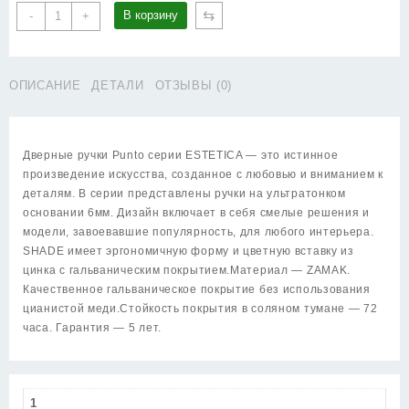
Количество
⇆
В корзину
-
+
товара
Ручка
Punto
ОПИСАНИЕ
ДЕТАЛИ
ОТЗЫВЫ (0)
(Пунто)
раздельная
K.EST.Q52.SHADE
SSC/WH-
Дверные ручки Punto серии ESTETICA — это истинное
16
произведение искусства, созданное с любовью и вниманием к
сатинированный
деталям. В серии представлены ручки на ультратонком
хром/
основании 6мм. Дизайн включает в себя смелые решения и
белый
модели, завоевавшие популярность, для любого интерьера.
SHADE имеет эргономичную форму и цветную вставку из
цинка с гальваническим покрытием.Материал — ZAMAK.
Качественное гальваническое покрытие без использования
цианистой меди.Стойкость покрытия в соляном тумане — 72
часа. Гарантия — 5 лет.
1