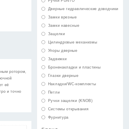
Ручки PUNTO
Дверные гидравлические доводчики
Замки врезные
Замки навесные
Защелки
Цилиндровые механизмы
Упоры дверные
Задвижки
Броненакладки и пластины
нным ротором,
Глазки дверные
рочной
Накладки/WC-комплекты
ет её
тро и точно
Петли
Ручки защелки (KNOB)
Системы открывания
Фурнитура