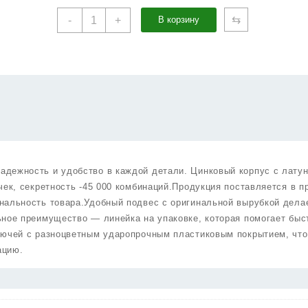
Количество
⇆
-
+
В корзину
товара
Цилиндровый
Punto
(Пунто)
механизм
MaxPro7000Key70mm(30+10+30)
CP
хром
7key
дежность и удобство в каждой детали. Цинковый корпус с лату
чек, секретность -45 000 комбинаций.Продукция поставляется в п
нальность товара.Удобный подвес с оригинальной вырубкой дела
ное преимущество — линейка на упаковке, которая помогает быс
лючей с разноцветным ударопрочным пластиковым покрытием, что
ацию.