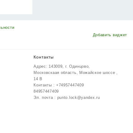
льности
Добавить виджет
Контакты
Адрес: 143009, г. Одинцово,
Московскаая область, Можайское шоссе ,
14 В
Контакты : +74957447409
84957447409
Эл. почта : punto.lock@yandex.ru