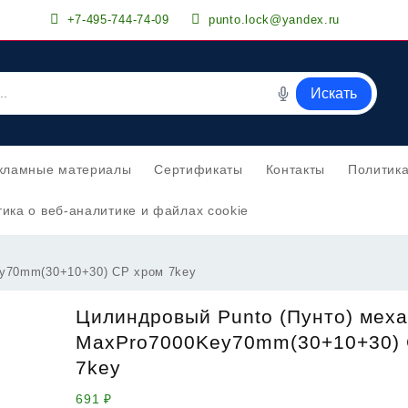
+7-495-744-74-09
punto.lock@yandex.ru
Искать
кламные материалы
Сертификаты
Контакты
Политик
ика о веб-аналитике и файлах cookie
ey70mm(30+10+30) CP хром 7key
Цилиндровый Punto (Пунто) мех
MaxPro7000Key70mm(30+10+30) 
7key
691
₽