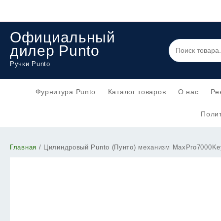
Перейти
к
содержимому
Официальный
дилер Punto
Ручки Punto
Фурнитура Punto
Каталог товаров
О нас
Ре
Полит
Главная
/ Цилиндровый Punto (Пунто) механизм MaxPro7000K