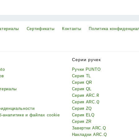
атериалы
Сертификаты
Контакты
Политика конфиденциа
Серии ручек
nto
Ручки PUNTO
ов
Серия TL
Серия QR
териалы
Серия QL
Серия ARC.R
Серия ARC.Q
фиденциальности
Серия ZQ
б-аналитике и файлах cookie
Серия ELQ
Серия ZR
Завертки ARC.Q
Накладки ARC.Q