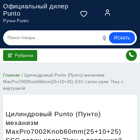
Перейти
Официальный дилер
к
Punto
содержимому
Ручки Punto
Искать
Рубрика
Главная
/ Цилиндровый Punto (Пунто) механизм
MaxPro7002Knob60mm(25+10+25) SSC сатин.хром 7key с
вертушкой
Цилиндровый Punto (Пунто)
механизм
MaxPro7002Knob60mm(25+10+25)