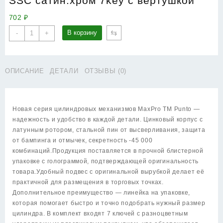
SSC сатин.хром 7key с вертушкой
702
₽
Количество
⇆
В корзину
-
+
товара
Цилиндровый
Punto
ОПИСАНИЕ
ДЕТАЛИ
ОТЗЫВЫ (0)
(Пунто)
механизм
MaxPro7002Knob60mm(25+10+25)
SSC
Новая серия цилиндровых механизмов MaxPro TM Punto —
сатин.хром
надежность и удобство в каждой детали. Цинковый корпус с
7key
латунным ротором, стальной пин от высверливания, защита
с
от бампинга и отмычек, секретность -45 000
вертушкой
комбинаций.Продукция поставляется в прочной блистерной
упаковке с голограммой, подтверждающей оригинальность
товара.Удобный подвес с оригинальной вырубкой делает её
практичной для размещения в торговых точках.
Дополнительное преимущество — линейка на упаковке,
которая помогает быстро и точно подобрать нужный размер
цилиндра. В комплект входят 7 ключей с разноцветным