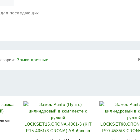
е для последующих
тегория:
Замки врезные
 замка
ый)