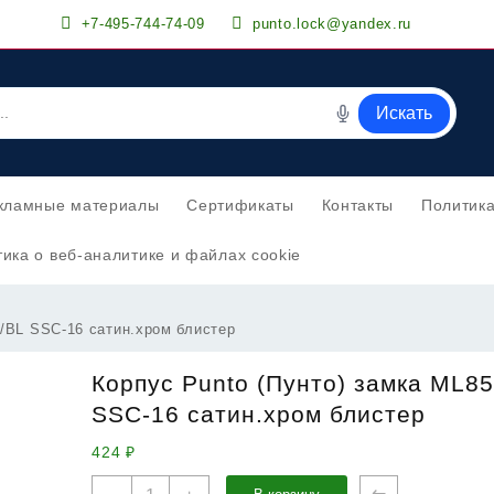
+7-495-744-74-09
punto.lock@yandex.ru
Искать
кламные материалы
Сертификаты
Контакты
Политик
ика о веб-аналитике и файлах cookie
0/BL SSC-16 сатин.хром блистер
Корпус Punto (Пунто) замка ML85
SSC-16 сатин.хром блистер
424
₽
Количество