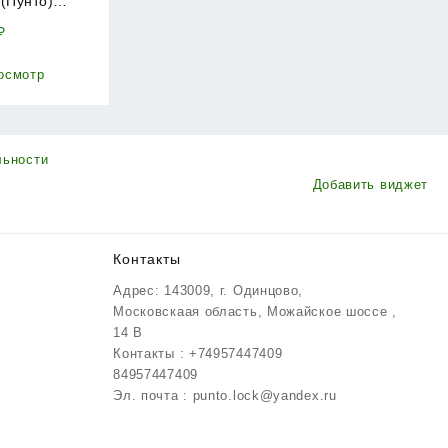
 (Пунто)
комплекте с
₽
й
NA.4585-3
осмотр
3 CRONA) AB
а
льности
Добавить виджет
Контакты
Адрес: 143009, г. Одинцово,
Московскаая область, Можайское шоссе ,
14 В
Контакты : +74957447409
84957447409
Эл. почта : punto.lock@yandex.ru