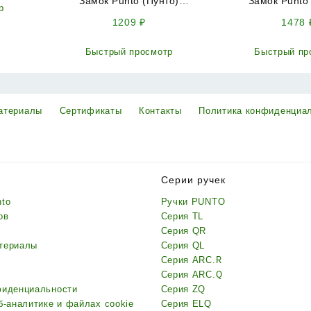
Замок Punto (Пунто)
Замок Punto
р
цилиндровый в комплекте с
цилиндровый в 
1209
₽
1478
ручкой
ручко
LOCKSET15.CRONA.4061-3
LOCKSET90.CRO
Быстрый просмотр
Быстрый пр
(KIT P15 4061/3 CRONA) AB
(KIT P90 4585/
бронза
бронз
атериалы
Сертификаты
Контакты
Политика конфиденциа
Серии ручек
nto
Ручки PUNTO
ов
Серия TL
Серия QR
териалы
Серия QL
Серия ARC.R
Серия ARC.Q
фиденциальности
Серия ZQ
б-аналитике и файлах cookie
Серия ELQ