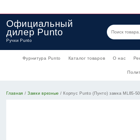
Перейти
к
содержимому
Официальный
дилер Punto
Ручки Punto
Фурнитура Punto
Каталог товаров
О нас
Ре
Полит
Главная
/
Замки врезные
/ Корпус Punto (Пунто) замка ML85-5