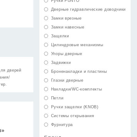
Ручки PUNTO
Дверные гидравлические доводчики
Замки врезные
Замки навесные
Защелки
Цилиндровые механизмы
Упоры дверные
Задвижки
для дверей
Броненакладки и пластины
ания/
Глазки дверные
тер.
Накладки/WC-комплекты
Петли
Ручки защелки (KNOB)
Системы открывания
Фурнитура
р»