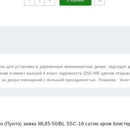
⇆
-
+
В корзину
товара
Корпус
Punto
(Пунто)
замка
ML85-
50/BL
SSC-
16
сатин.хром
блистер
ны для установки в деревянные межкомнатные двери, подходят 
ания и имеют высший 4 класс надежности (250 000 циклов открыв
и на двери помещений с большой проходимостью. Упаковка : блис
to (Пунто) замка ML85-50/BL SSC-16 сатин.хром блисте