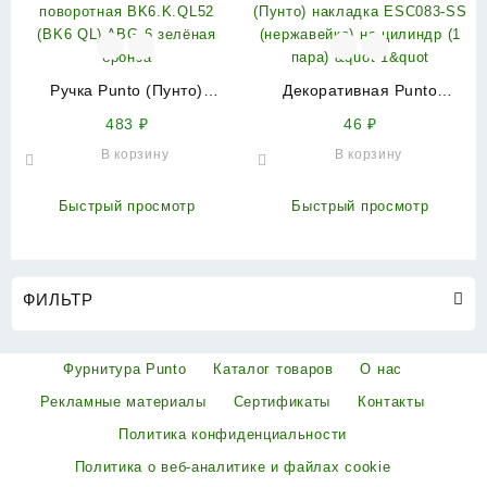
Ручка Punto (Пунто)
Декоративная Punto
поворотная BK6.K.QL52
(Пунто) накладка ESC083-
483
₽
46
₽
(BK6 QL) ABG-6 зелёная
SS (нержавейка) на
В корзину
В корзину
бронза
цилиндр (1 пара) &quot
1&quot
Быстрый просмотр
Быстрый просмотр
ФИЛЬТР
Фурнитура Punto
Каталог товаров
О нас
Рекламные материалы
Сертификаты
Контакты
Политика конфиденциальности
Политика о веб-аналитике и файлах cookie