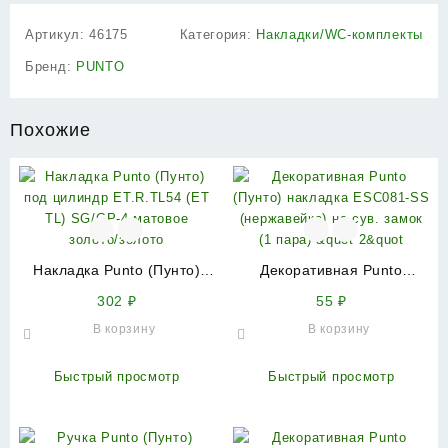
Артикул:
46175
Категория:
Накладки/WC-комплекты
Бренд:
PUNTO
Похожие
Накладка Punto (Пунто)
Декоративная Punto
под цилиндр ET.R.TL54 (ET
(Пунто) накладка ESC081-
302
₽
55
₽
TL) SG/GP-4 матовое
SS (нержавейка) на сув.
В корзину
В корзину
золото/золото
замок (1 пара) &quot
2&quot
Быстрый просмотр
Быстрый просмотр