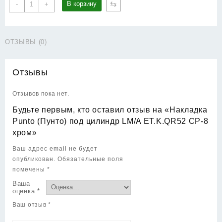
Количество
⇆
В корзину
-
+
товара
Накладка
Punto
ОТЗЫВЫ (0)
(Пунто)
под
цилиндр
Отзывы
LM/A
ET.K.QR52
Отзывов пока нет.
CP-
8
Будьте первым, кто оставил отзыв на «Накладка
хром
Punto (Пунто) под цилиндр LM/A ET.K.QR52 CP-8
хром»
Ваш адрес email не будет
опубликован.
Обязательные поля
помечены
*
Ваша
оценка
*
Ваш отзыв
*