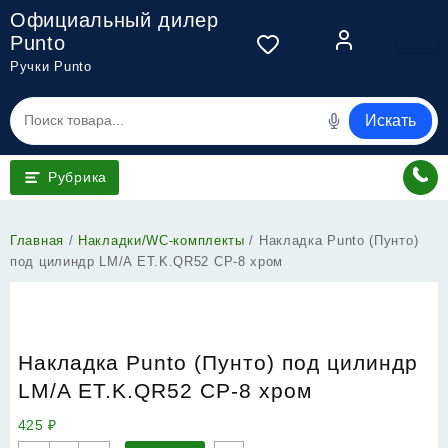
Перейти
Официальный дилер
к
Punto
содержимому
Ручки Punto
Искать
Рубрика
Главная
/
Накладки/WC-комплекты
/ Накладка Punto (Пунто)
под цилиндр LM/A ET.K.QR52 CP-8 хром
Накладка Punto (Пунто) под цилиндр
LM/A ET.K.QR52 CP-8 хром
425
₽