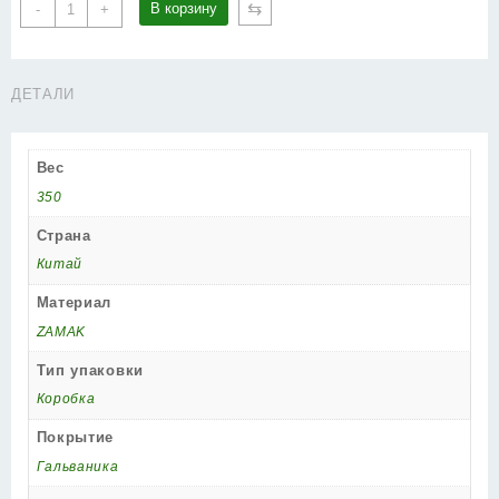
Количество
⇆
В корзину
-
+
товара
Ручка
Punto
ДЕТАЛИ
(Пунто)
раздельная
LM/A
Вес
R.TLK52.EVO/HD
BL-
350
24
Страна
черный
Китай
Материал
ZAMAK
Тип упаковки
Коробка
Покрытие
Гальваника