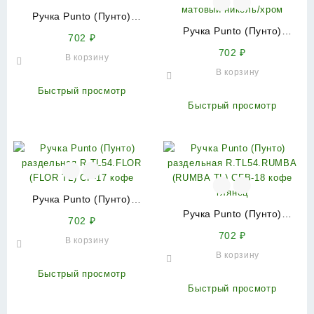
Ручка Punto (Пунто)
раздельная R.TL54.RUMBA
Ручка Punto (Пунто)
702
₽
(RUMBA TL) CF-17 кофе
раздельная R.TL54.RUMBA
702
₽
В корзину
(RUMBA TL) SN/CP-3
В корзину
матовый никель/хром
Быстрый просмотр
Быстрый просмотр
Ручка Punto (Пунто)
раздельная R.TL54.FLOR
Ручка Punto (Пунто)
702
₽
(FLOR TL) CF-17 кофе
раздельная R.TL54.RUMBA
702
₽
В корзину
(RUMBA TL) CFB-18 кофе
В корзину
глянец
Быстрый просмотр
Быстрый просмотр