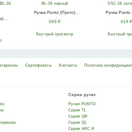
Ручка Punto (Пунто)
Ручка Punto 
о)
раздельная R.ARC.R52.SALUT
раздельная R.AR
589
₽
619
BL-24 черный
SSC-16 сат
BL-24
Быстрый просмотр
Быстрый пр
р
атериалы
Сертификаты
Контакты
Политика конфиденциа
Серии ручек
nto
Ручки PUNTO
ов
Серия TL
Серия QR
териалы
Серия QL
Серия ARC.R