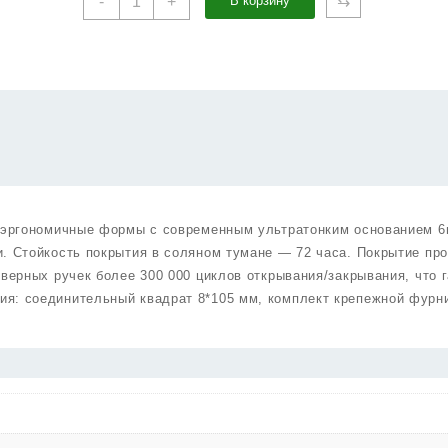
⇆
-
+
В корзину
товара
Ручка
Punto
(Пунто)
раздельная
R.ARC.R52.STEP
SSG-
39
сатин.золото
, эргономичные формы c современным ультратонким основанием 6
. Стойкость покрытия в соляном тумане — 72 часа. Покрытие про
дверных ручек более 300 000 циклов открывания/закрывания, что 
я: соединительный квадрат 8*105 мм, комплект крепежной фурн