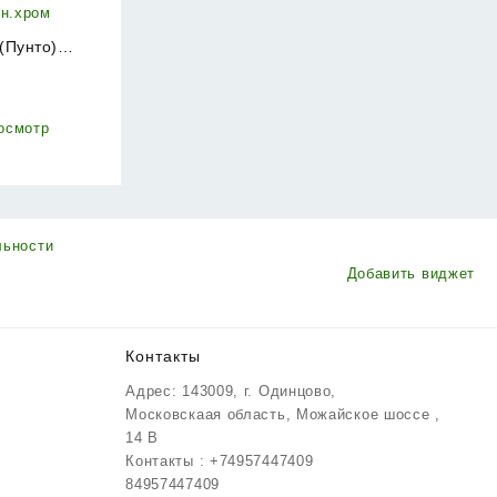
(Пунто)
C.R52.SALUT
₽
ин.хром
осмотр
льности
Добавить виджет
Контакты
Адрес: 143009, г. Одинцово,
Московскаая область, Можайское шоссе ,
14 В
Контакты : +74957447409
84957447409