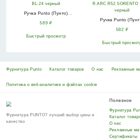
Ручка Punto (Пунто)
раздельная R.ARC.R52.EXTRA
Ручка Punto (Пунт
589
₽
BL-24 черный
раздельная
582
₽
R.ARC.R52.SORENTO 
Быстрый просмотр
черный
Быстрый просмот
Фурнитура Punto
Каталог товаров
О нас
Рекламные м
Политика о веб-аналитике и файлах cookie
Полезное
Фурнитура Pu
Фурнитура PUNTO? лучший выбор цены и
Каталог товар
качество
О нас
Рекламные ма
Сертификаты