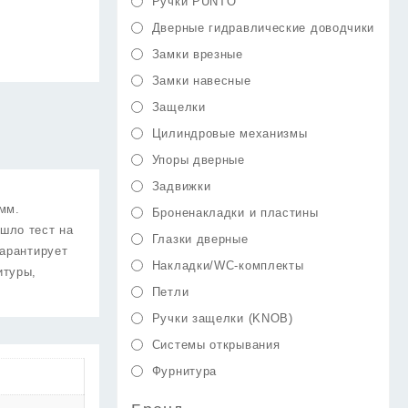
Ручки PUNTO
Дверные гидравлические доводчики
Замки врезные
Замки навесные
Защелки
Цилиндровые механизмы
Упоры дверные
Задвижки
мм.
Броненакладки и пластины
шло тест на
Глазки дверные
гарантирует
Накладки/WC-комплекты
итуры,
Петли
Ручки защелки (KNOB)
Системы открывания
Фурнитура