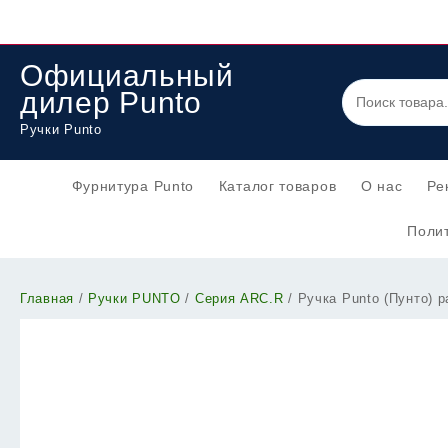
Перейти
к
содержимому
Официальный
дилер Punto
Ручки Punto
Фурнитура Punto
Каталог товаров
О нас
Ре
Полит
Главная
/
Ручки PUNTO
/
Серия ARC.R
/ Ручка Punto (Пунто) 