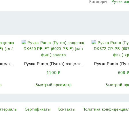
Категория:
Ручки з
ащелка
Ручка Punto (Пунто) защелка
Ручка Punto (Пу
) (кл./
DK620 PB-ET (6020 PB-E) (кл./
DK672 CP-PS (607
1100
₽
609
фик.) золото
фик.) х
р
Быстрый просмотр
Быстрый пр
атериалы
Сертификаты
Контакты
Политика конфиденциа