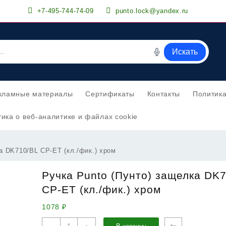
+7-495-744-74-09
punto.lock@yandex.ru
Искать
кламные материалы
Сертификаты
Контакты
Политик
ика о веб-аналитике и файлах cookie
а DK710/BL CP-ET (кл./фик.) хром
Ручка Punto (Пунто) защелка DK
CP-ET (кл./фик.) хром
1078
₽
Количество