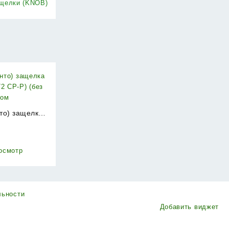
ащелки (KNOB)
нто) защелка
2 CP-P) (без
₽
ром
осмотр
льности
Добавить виджет