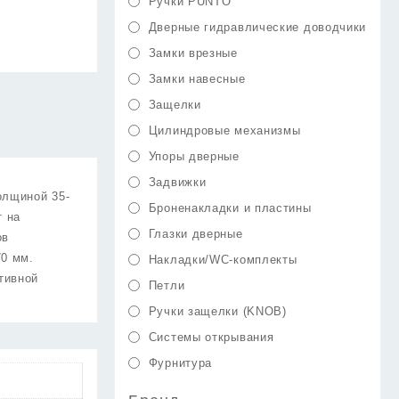
Ручки PUNTO
Дверные гидравлические доводчики
Замки врезные
Замки навесные
Защелки
Цилиндровые механизмы
Упоры дверные
Задвижки
олщиной 35-
Броненакладки и пластины
т на
Глазки дверные
ов
70 мм.
Накладки/WC-комплекты
тивной
Петли
Ручки защелки (KNOB)
Системы открывания
Фурнитура