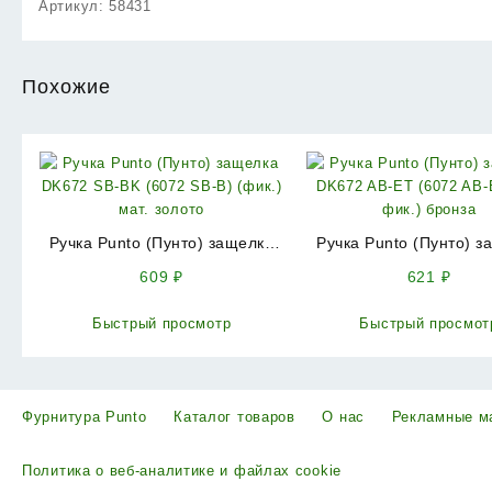
Артикул:
58431
Похожие
Ручка Punto (Пунто) защелка
Ручка Punto (Пунто) з
DK672 SB-BK (6072 SB-B)
DK672 AB-ET (6072 AB-E
609
₽
621
₽
(фик.) мат. золото
фик.) бронза
Быстрый просмотр
Быстрый просмот
Фурнитура Punto
Каталог товаров
О нас
Рекламные м
Политика о веб-аналитике и файлах cookie