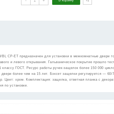
⇆
-
+
В корзину
товара
Ручка
Punto
(Пунто)
защелка
DK710/BL
CP-
ET
(кл./
фик.)
0/BL CP-ET предназначен для установки в межкомнатные двери т
хром
вого и левого открывания. Гальваническое покрытие прошло тес
 1 классу ГОСТ. Ресурс работы ручек-защелок более 150 000 цикл
у двери более чем на 15 лет. Бэксет защелки регулируется — 60/
. Цвет: хром. Комплектация: защелка, ответная планка с декора
ия по установке.