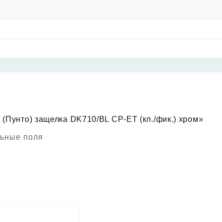
 (Пунто) защелка DK710/BL CP-ET (кл./фик.) хром»
ьные поля