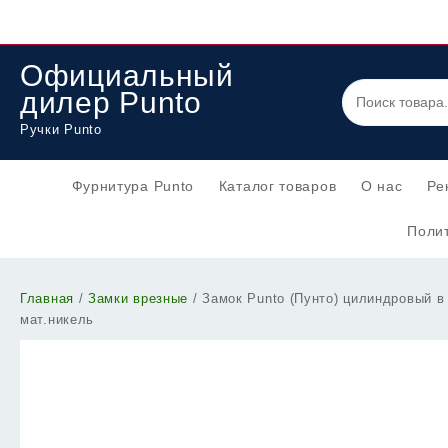
Перейти
к
содержимому
Официальный
дилер Punto
Ручки Punto
Фурнитура Punto
Каталог товаров
О нас
Ре
Полит
Главная
/
Замки врезные
/ Замок Punto (Пунто) цилиндровый 
мат.никель