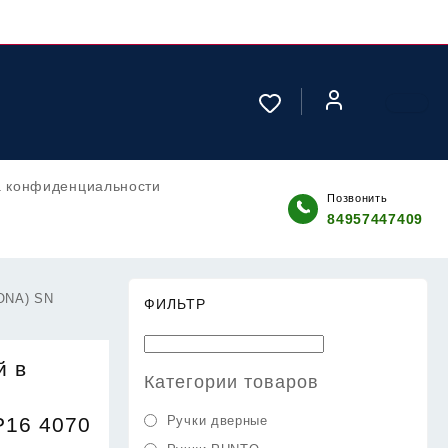
а конфиденциальности
Позвонить
84957447409
RONA) SN
ФИЛЬТР
й в
Категории товаров
P16 4070
Ручки дверные