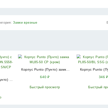
тегория:
Замки врезные
Корпус Punto (Пунто) замка
Корпус Punto (П
ML85-50 CP (хром)
PL85-50/BL SSG (
640
₽
346
унто) с
Быстрый просмотр
Быстрый пр
558-1
 SN/CP
р
м