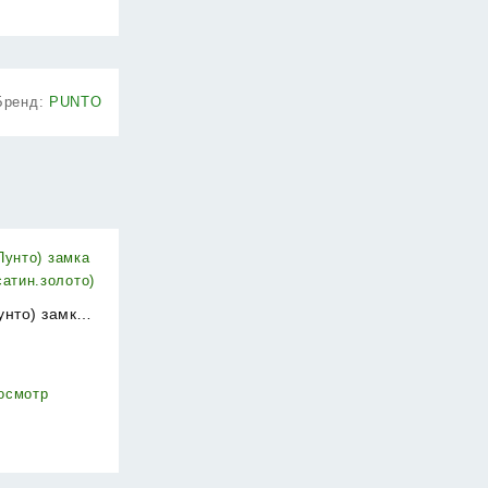
Бренд:
PUNTO
унто) замка
сатин.золото)
₽
осмотр