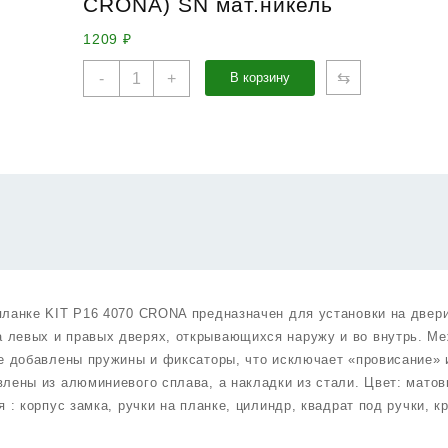
CRONA) SN мат.никель
1209
₽
Количество
⇆
-
+
В корзину
товара
Замок
Punto
(Пунто)
цилиндровый
в
комплекте
с
ручкой
LOCKSET16.CRONA.4070-
1
планке KIT P16 4070 CRONA предназначен для установки на двер
(KIT
 левых и правых дверях, открывающихся наружу и во внутрь. М
P16
ке добавлены пружины и фиксаторы, что исключает «провисание» 
4070
лены из алюминиевого сплава, а накладки из стали. Цвет: матов
CRONA)
 : корпус замка, ручки на планке, цилиндр, квадрат под ручки, к
SN
мат.никель