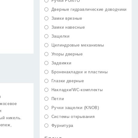
Ручки PUNTO
Дверные гидравлические доводчики
Замки врезные
Замки навесные
Защелки
Цилиндровые механизмы
Упоры дверные
Задвижки
Броненакладки и пластины
Глазки дверные
Накладки/WC-комплекты
и
Петли
ежосевое
Ручки защелки (KNOB)
и
Системы открывания
ый никель.
репеж,
Фурнитура