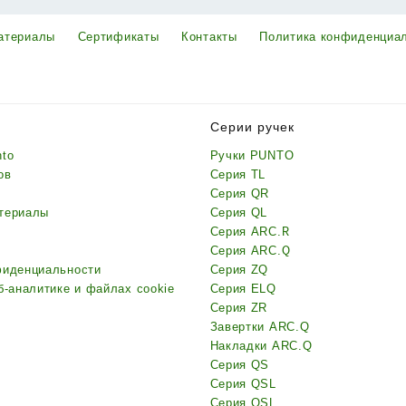
атериалы
Сертификаты
Контакты
Политика конфиденциа
Серии ручек
nto
Ручки PUNTO
ов
Серия TL
Серия QR
териалы
Серия QL
Серия ARC.R
Серия ARC.Q
фиденциальности
Серия ZQ
б-аналитике и файлах cookie
Серия ELQ
Серия ZR
Завертки ARC.Q
Накладки ARC.Q
Серия QS
Серия QSL
Серия QSL