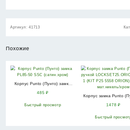
Артикул:
41713
Ка
Похожие
Корпус Punto (Пунто) замка
PL85-50 SSC (сатин.хром)
485
₽
Корпус замка Punto (П
ручкой
1478
₽
Быстрый просмотр
LOCKSET25.ORION.5
(KIT P25 5558 ORION)
Быстрый просмот
мат.никель/хро