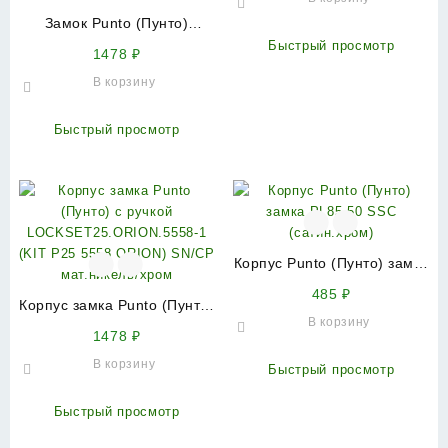
Замок Punto (Пунто)
цилиндровый в комплекте с
Быстрый просмотр
1478
₽
ручкой
В корзину
LOCKSET90.CRONA.4585-3
(KIT P90 4585/3 CRONA)
AB бронза
Быстрый просмотр
Корпус Punto (Пунто) замка
PL85-50 SSC (сатин.хром)
485
₽
Корпус замка Punto (Пунто)
В корзину
с ручкой
1478
₽
LOCKSET25.ORION.5558-1
В корзину
(KIT P25 5558 ORION)
Быстрый просмотр
SN/CP мат.никель/хром
Быстрый просмотр