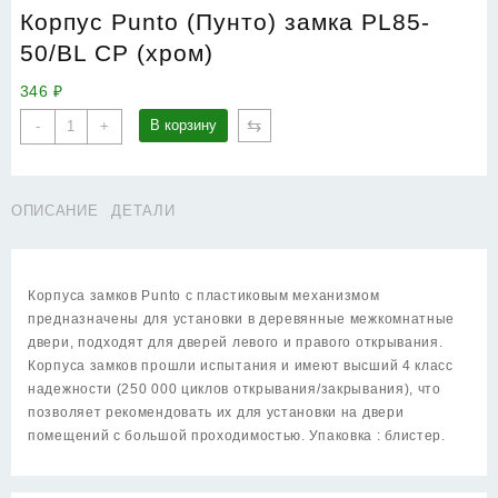
Корпус Punto (Пунто) замка PL85-
50/BL CP (хром)
346
₽
Количество
⇆
В корзину
-
+
товара
Корпус
Punto
ОПИСАНИЕ
ДЕТАЛИ
(Пунто)
замка
PL85-
50/BL
Корпуса замков Punto c пластиковым механизмом
CP
предназначены для установки в деревянные межкомнатные
(хром)
двери, подходят для дверей левого и правого открывания.
Корпуса замков прошли испытания и имеют высший 4 класс
надежности (250 000 циклов открывания/закрывания), что
позволяет рекомендовать их для установки на двери
помещений с большой проходимостью. Упаковка : блистер.