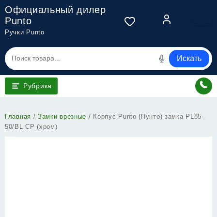
Перейти
Официальный дилер
к
Punto
содержимому
Ручки Punto
Искать
Рубрика
Главная
/
Замки врезные
/ Корпус Punto (Пунто) замка PL85-
50/BL CP (хром)