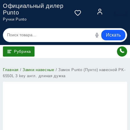
Перейти
Официальный дилер
к
Punto
содержимому
Ручки Punto
Искать
Рубрика
Главная
/
Замки навесные
/ Замок Punto (Пунто) навесной PK-
6550L 3 key англ. длиная дужка