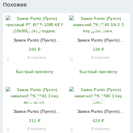
Похожие
Замок Punto (Пунто)
Замок Punto (Пунто)
тросовый PK-BIKE-1080-
навесной PK-1540 SN-3 3
283
₽
138
₽
KEY (10х800) 2key/подвес
key диск.ключ.
В корзину
В корзину
Быстрый просмотр
Быстрый просмотр
Замок Punto (Пунто)
Замок Punto (Пунто)
навесной PK-0163 3 key
навесной PK-1690 3 key
311
₽
424
₽
англ.ключ.
англ.
В корзину
В корзину