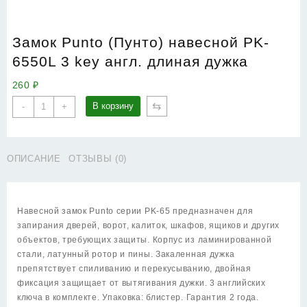
Замок Punto (Пунто) навесной PK-
6550L 3 key англ. длиная дужка
260
₽
Количество
⇆
В корзину
-
+
товара
Замок
Punto
ОПИСАНИЕ
ОТЗЫВЫ (0)
(Пунто)
навесной
PK-
6550L
Навесной замок Punto серии PK-65 предназначен для
3
запирания дверей, ворот, калиток, шкафов, ящиков и других
key
объектов, требующих защиты. Корпус из ламинированной
англ.
стали, латунный ротор и пины. Закаленная дужка
длиная
препятствует спиливанию и перекусыванию, двойная
дужка
фиксация защищает от вытягивания дужки. 3 английских
ключа в комплекте. Упаковка: блистер. Гарантия 2 года.